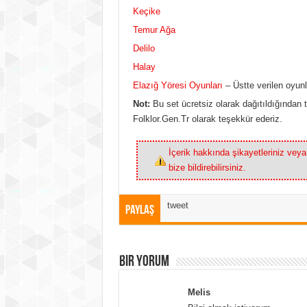
Keçike
Temur Ağa
Delilo
Halay
Elazığ Yöresi Oyunları
– Üstte verilen oyunlar
Not:
Bu set ücretsiz olarak dağıtıldığından te
Folklor.Gen.Tr olarak teşekkür ederiz.
İçerik hakkında şikayetleriniz vey
bize bildirebilirsiniz.
tweet
Paylaş
Bir Yorum
Melis