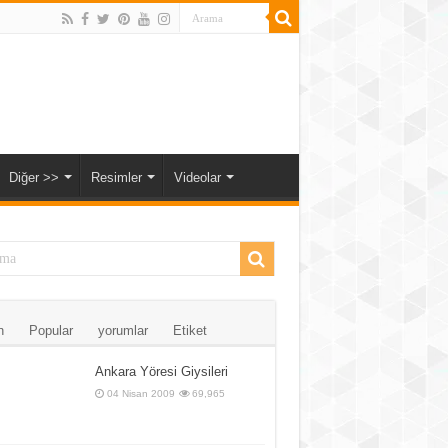
Diğer >>
Resimler
Videolar
n
Popular
yorumlar
Etiket
Ankara Yöresi Giysileri
04 Nisan 2009
69,965