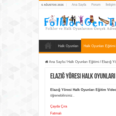
Ana Sayfa
Forum
İletişim
6 AĞUSTOS 2026
Halk Oyunları
Halk Oyunları Eğitimi
Ana Sayfa
/
Halk Oyunları Eğitimi
/
Elazığ Yö
Elazığ Yöresi Halk Oyunları 
Elazığ Yöresi Halk Oyunları Eğitim Video
öğrenebilirsiniz..
Çayda Çıra
Fatmalı