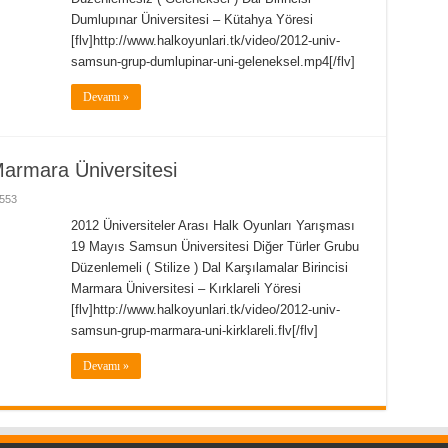
Dumlupınar Üniversitesi – Kütahya Yöresi
[flv]http://www.halkoyunlari.tk/video/2012-univ-
samsun-grup-dumlupinar-uni-geleneksel.mp4[/flv]
Devamı »
armara Üniversitesi
553
2012 Üniversiteler Arası Halk Oyunları Yarışması
19 Mayıs Samsun Üniversitesi Diğer Türler Grubu
Düzenlemeli ( Stilize ) Dal Karşılamalar Birincisi
Marmara Üniversitesi – Kırklareli Yöresi
[flv]http://www.halkoyunlari.tk/video/2012-univ-
samsun-grup-marmara-uni-kirklareli.flv[/flv]
Devamı »