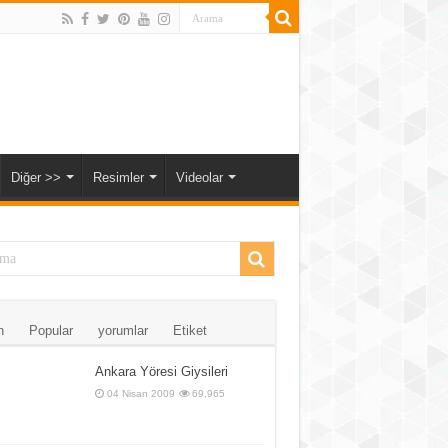
Diğer >>
Resimler
Videolar
n
Popular
yorumlar
Etiket
Ankara Yöresi Giysileri
04 Nisan 2009
69,965