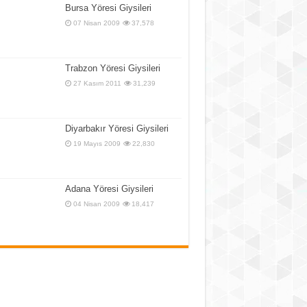
Bursa Yöresi Giysileri
07 Nisan 2009
37,578
Trabzon Yöresi Giysileri
27 Kasım 2011
31,239
Diyarbakır Yöresi Giysileri
19 Mayıs 2009
22,830
Adana Yöresi Giysileri
04 Nisan 2009
18,417