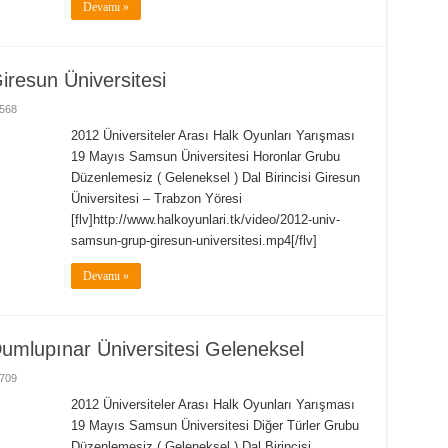
Devamı »
resun Üniversitesi
568
2012 Üniversiteler Arası Halk Oyunları Yarışması
19 Mayıs Samsun Üniversitesi Horonlar Grubu
Düzenlemesiz ( Geleneksel ) Dal Birincisi Giresun
Üniversitesi – Trabzon Yöresi
[flv]http://www.halkoyunlari.tk/video/2012-univ-
samsun-grup-giresun-universitesi.mp4[/flv]
Devamı »
mlupınar Üniversitesi Geleneksel
709
2012 Üniversiteler Arası Halk Oyunları Yarışması
19 Mayıs Samsun Üniversitesi Diğer Türler Grubu
Düzenlemesiz ( Geleneksel ) Dal Birincisi