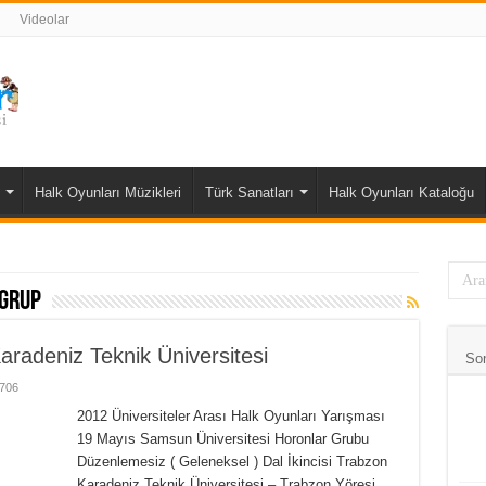
Videolar
Halk Oyunları Müzikleri
Türk Sanatları
Halk Oyunları Kataloğu
 Grup
radeniz Teknik Üniversitesi
So
706
2012 Üniversiteler Arası Halk Oyunları Yarışması
19 Mayıs Samsun Üniversitesi Horonlar Grubu
Düzenlemesiz ( Geleneksel ) Dal İkincisi Trabzon
Karadeniz Teknik Üniversitesi – Trabzon Yöresi