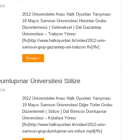
626
2012 Üniversiteler Arası Halk Oyunları Yarışması
19 Mayıs Samsun Üniversitesi Horonlar Grubu
Düzenlemesiz ( Geleneksel ) Dal Gaziantep
Üniversitesi – Trabzon Yöresi
[flv]http://www.halkoyunlari.tk/video/2012-univ-
samsun-grup-gaziantep-uni-trabzon.flv[/flv]
Devamı »
lupınar Üniversitesi Stilize
724
2012 Üniversiteler Arası Halk Oyunları Yarışması
19 Mayıs Samsun Üniversitesi Diğer Türler Grubu
Düzenlemeli ( Stilize ) Dal Birincisi Dumlupınar
Üniversitesi – Kütahya Yöresi
[flv]http://www.halkoyunlari.tk/video/2012-univ-
samsun-grup-dumlupinar-uni-stilize.mp4[/flv]