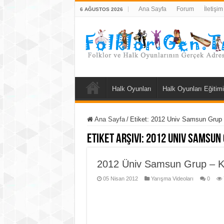
Ana Sayfa
Forum
İletişim
6 AĞUSTOS 2026
Halk Oyunları
Halk Oyunları Eğitimi
Ana Sayfa
/
Etiket:
2012 Univ Samsun Grup
Etiket Arşivi:
2012 Univ Samsun
2012 Üniv Samsun Grup – Ka
05 Nisan 2012
Yarışma Videoları
0