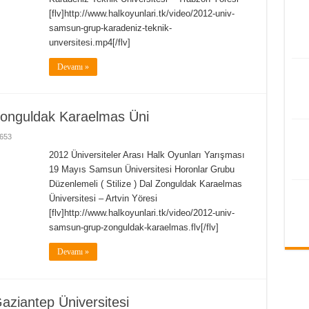
[flv]http://www.halkoyunlari.tk/video/2012-univ-
samsun-grup-karadeniz-teknik-
unversitesi.mp4[/flv]
Devamı »
onguldak Karaelmas Üni
653
2012 Üniversiteler Arası Halk Oyunları Yarışması
19 Mayıs Samsun Üniversitesi Horonlar Grubu
Düzenlemeli ( Stilize ) Dal Zonguldak Karaelmas
Üniversitesi – Artvin Yöresi
[flv]http://www.halkoyunlari.tk/video/2012-univ-
samsun-grup-zonguldak-karaelmas.flv[/flv]
Devamı »
ziantep Üniversitesi