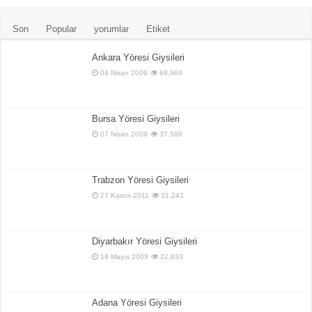
Son
Popular
yorumlar
Etiket
Ankara Yöresi Giysileri
04 Nisan 2009
69,969
Bursa Yöresi Giysileri
07 Nisan 2009
37,589
Trabzon Yöresi Giysileri
27 Kasım 2011
31,241
Diyarbakır Yöresi Giysileri
19 Mayıs 2009
22,833
Adana Yöresi Giysileri