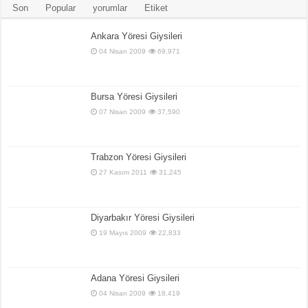
Son
Popular
yorumlar
Etiket
Ankara Yöresi Giysileri
04 Nisan 2009
69,971
Bursa Yöresi Giysileri
07 Nisan 2009
37,590
Trabzon Yöresi Giysileri
27 Kasım 2011
31,245
Diyarbakır Yöresi Giysileri
19 Mayıs 2009
22,833
Adana Yöresi Giysileri
04 Nisan 2009
18,419