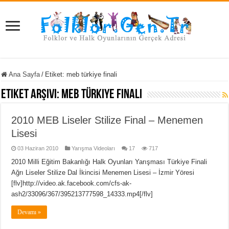
Ana Sayfa
/
Etiket:
meb türkiye finali
Etiket Arşivi:
meb türkiye finali
2010 MEB Liseler Stilize Final – Menemen
Lisesi
03 Haziran 2010
Yarışma Videoları
17
717
2010 Milli Eğitim Bakanlığı Halk Oyunları Yarışması Türkiye Finali
Ağrı Liseler Stilize Dal İkincisi Menemen Lisesi – İzmir Yöresi
[flv]http://video.ak.facebook.com/cfs-ak-
ash2/33096/367/395213777598_14333.mp4[/flv]
Devamı »