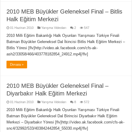
2010 MEB Büyükler Geleneksel Final – Bitlis
Halk Eğitim Merkezi
01 Haziran 2010
Yarışma Videoları
2
547
2010 Milli Eğitim Bakanlığı Halk Oyunları Yarışması Türkiye Finali
Batman Büyükler Geleneksel Dal İkincisi Bitlis Halk Eğitim Merkezi –
Bitlis Yöresi [flv]http://video.ak.facebook.com/cfs-ak-
ash2/33058/466/403778182854_24912.mp4[/flv]
Devamı »
2010 MEB Büyükler Geleneksel Final –
Diyarbakır Halk Eğitim Merkezi
01 Haziran 2010
Yarışma Videoları
8
572
2010 Milli Eğitim Bakanlığı Halk Oyunları Yarışması Türkiye Finali
Batman Büyükler Geleneksel Dal Birincisi Diyarbakır Halk Eğitim
Merkezi – Diyarbakır Yöresi [flv]http://video.ak.facebook.com/cfs-ak-
snc4/32992/533/403842442854_55030.mp4[/flv]