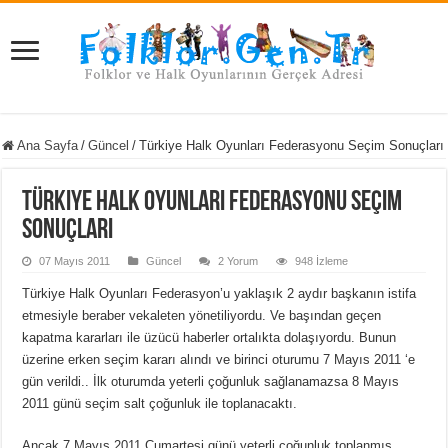
Ana Sayfa
/
Güncel
/
Türkiye Halk Oyunları Federasyonu Seçim Sonuçları
Türkiye Halk Oyunları Federasyonu Seçim
Sonuçları
07 Mayıs 2011
Güncel
2 Yorum
948 İzleme
Türkiye Halk Oyunları Federasyon’u yaklaşık 2 aydır başkanın istifa
etmesiyle beraber vekaleten yönetiliyordu. Ve başından geçen
kapatma kararları ile üzücü haberler ortalıkta dolaşıyordu. Bunun
üzerine erken seçim kararı alındı ve birinci oturumu 7 Mayıs 2011 ‘e
gün verildi.. İlk oturumda yeterli çoğunluk sağlanamazsa 8 Mayıs
2011 günü seçim salt çoğunluk ile toplanacaktı.
Ancak 7 Mayıs 2011 Cumartesi günü yeterli çoğunluk toplanmış