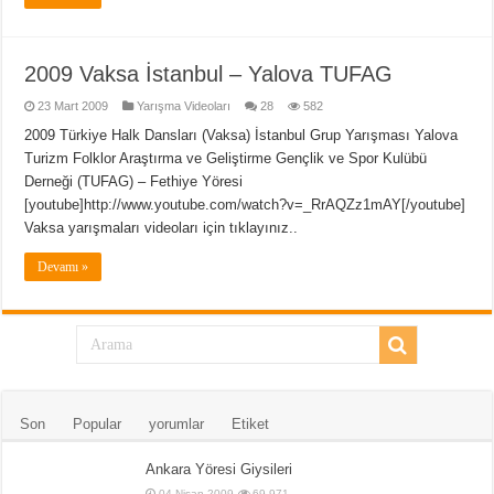
2009 Vaksa İstanbul – Yalova TUFAG
23 Mart 2009
Yarışma Videoları
28
582
2009 Türkiye Halk Dansları (Vaksa) İstanbul Grup Yarışması Yalova
Turizm Folklor Araştırma ve Geliştirme Gençlik ve Spor Kulübü
Derneği (TUFAG) – Fethiye Yöresi
[youtube]http://www.youtube.com/watch?v=_RrAQZz1mAY[/youtube]
Vaksa yarışmaları videoları için tıklayınız..
Devamı »
Son
Popular
yorumlar
Etiket
Ankara Yöresi Giysileri
04 Nisan 2009
69,971