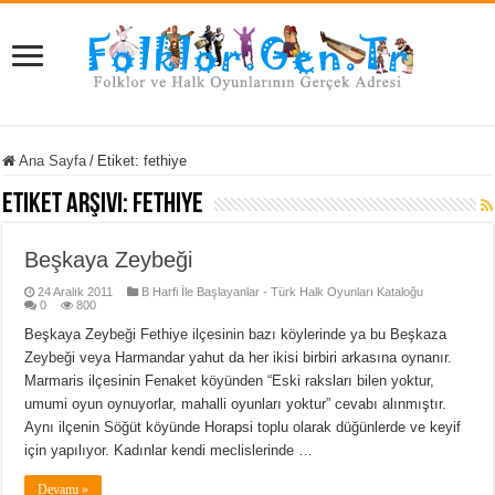
Ana Sayfa
/
Etiket:
fethiye
Etiket Arşivi:
fethiye
Beşkaya Zeybeği
24 Aralık 2011
B Harfi İle Başlayanlar - Türk Halk Oyunları Kataloğu
0
800
Beşkaya Zeybeği Fethiye ilçesinin bazı köylerinde ya bu Beşkaza
Zeybeği veya Harmandar yahut da her ikisi birbiri arkasına oynanır.
Marmaris ilçesinin Fenaket köyünden “Eski raksları bilen yoktur,
umumi oyun oynuyorlar, mahalli oyunları yoktur” cevabı alınmıştır.
Aynı ilçenin Söğüt köyünde Horapsi toplu olarak düğünlerde ve keyif
için yapılıyor. Kadınlar kendi meclislerinde …
Devamı »