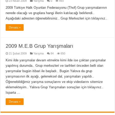
23 Nisan 2009
Yarışma
0
493
2009 Türkiye Halk Oyunları Federasyonu (Thof) Grup yarışmalarının
nerede olacağı ve gruplara hangi illerin katılacağı belirlendi..
Aşağıdaki adresten öğrenebilirsiniz.. Grup Merkezleri için tıklayınız..
Devamı »
2009 M.E.B Grup Yarışmaları
21 Şubat 2009
Yarışma
84
650
Kimi ilde yarışmalar devam etmekte kimi ilde ise çoktan yarışmalar
yapılmış durumda.. Grup merkezleri ve tarihleri önceden belli olan
yarışmalar bugün itibari ile başladı.. Bugün Yalova da grup
yarışmasının ilk ayağı, geleneksel dal, yarışmaları yapıldı..
Öğrenebildiğimiz yarışma sonuçlarını ve ekip videolarını sitemize
eklemekteyim.. Yalova Grup Yarışmaları sonuçları için tıklayınız..
Isparta …
Devamı »