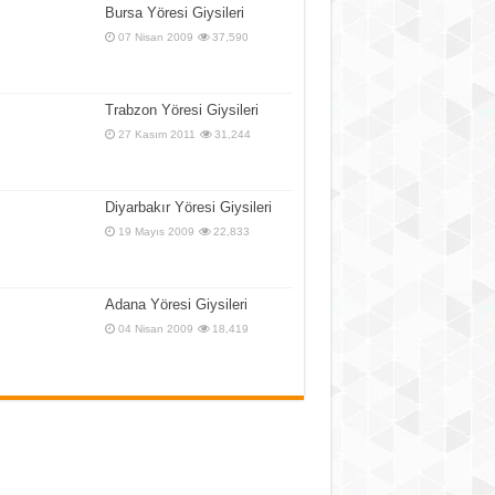
Bursa Yöresi Giysileri
07 Nisan 2009
37,590
Trabzon Yöresi Giysileri
27 Kasım 2011
31,244
Diyarbakır Yöresi Giysileri
19 Mayıs 2009
22,833
Adana Yöresi Giysileri
04 Nisan 2009
18,419