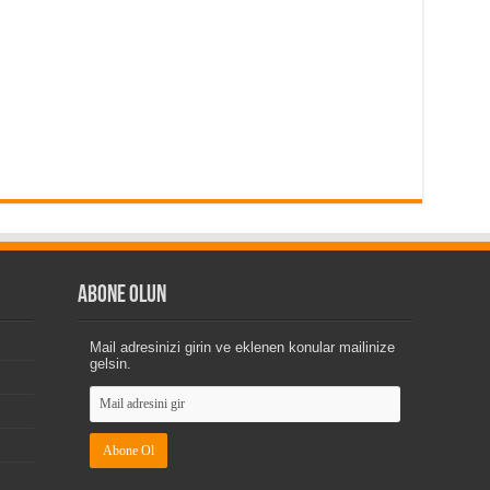
Abone Olun
Mail adresinizi girin ve eklenen konular mailinize
gelsin.