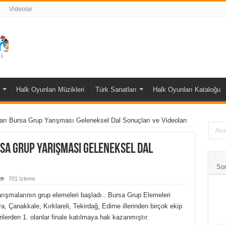
Videolar
Halk Oyunları Müzikleri
Türk Sanatları
Halk Oyunları Kataloğu
ı Bursa Grup Yarışması Geleneksel Dal Sonuçları ve Videoları
sa Grup Yarışması Geleneksel Dal
So
701 İzleme
rışmalarının grup elemeleri başladı.. Bursa Grup Elemeleri
va, Çanakkale, Kırklareli, Tekirdağ, Edirne illerinden birçok ekip
lerden 1. olanlar finale katılmaya hak kazanmıştır.