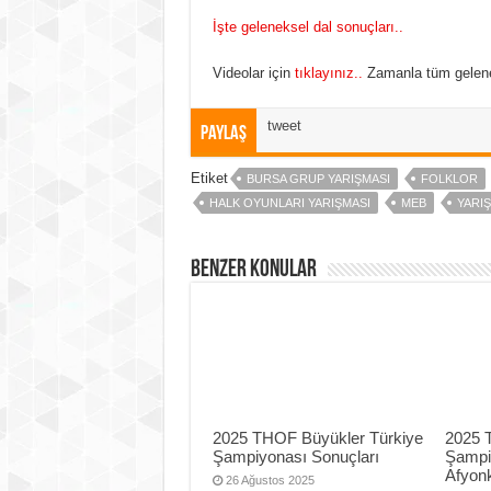
İşte geleneksel dal sonuçları..
Videolar için
tıklayınız..
Zamanla tüm gelenek
tweet
Paylaş
Etiket
BURSA GRUP YARIŞMASI
FOLKLOR
HALK OYUNLARI YARIŞMASI
MEB
YARI
Benzer Konular
2025 THOF Büyükler Türkiye
2025 
Şampiyonası Sonuçları
Şampi
Afyonk
26 Ağustos 2025