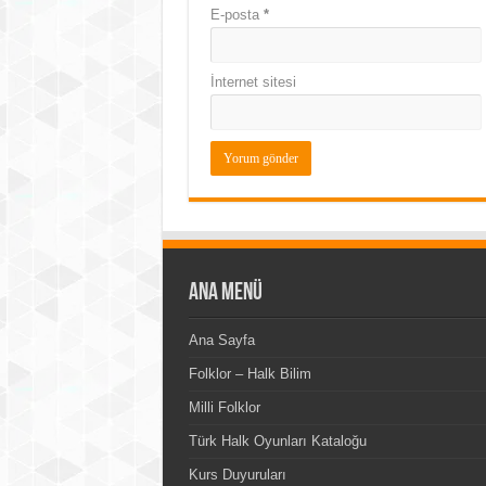
E-posta
*
İnternet sitesi
Ana Menü
Ana Sayfa
Folklor – Halk Bilim
Milli Folklor
Türk Halk Oyunları Kataloğu
Kurs Duyuruları