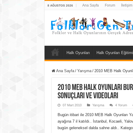
Ana Sayfa
Forum
İletişim
8 AĞUSTOS 2026
Halk Oyunları
Halk Oyunları Eğitimi
Ana Sayfa
/
Yarışma
/
2010 MEB Halk Oyunlar
2010 MEB Halk Oyunları Bur
Sonuçları ve Videoları
07 Mart 2010
Yarışma
4 Yorum
Bugün itibari ile 2010 MEB Halk Oyunları Ya
ayağına 7 il katıldı.. İstanbul, Kocaeli, Yalo
bugün geleneksel dalda sahne aldı.. Kategori