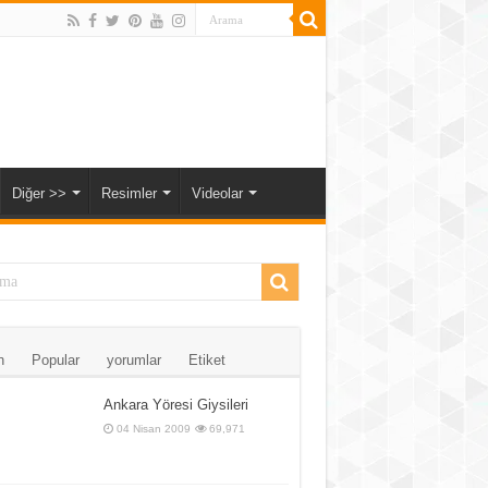
Diğer >>
Resimler
Videolar
n
Popular
yorumlar
Etiket
Ankara Yöresi Giysileri
04 Nisan 2009
69,971