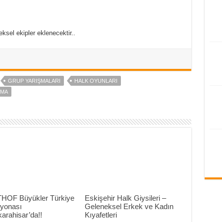
sel ekipler eklenecektir..
GRUP YARIŞMALARI
HALK OYUNLARI
ŞMA
THOF Büyükler Türkiye
Eskişehir Halk Giysileri –
yonası
Geleneksel Erkek ve Kadın
arahisar’da!!
Kıyafetleri