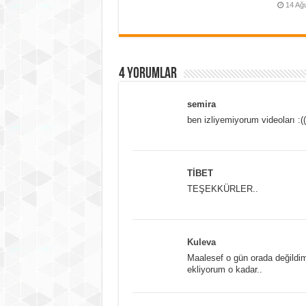
14 Ağ
4 yorumlar
semira
ben izliyemiyorum videoları :
TİBET
TEŞEKKÜRLER..
Kuleva
Maalesef o gün orada değildi
ekliyorum o kadar..