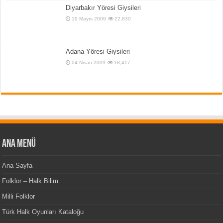
Diyarbakır Yöresi Giysileri
19 Mayıs 2009
22,830
Adana Yöresi Giysileri
04 Nisan 2009
18,417
Ana Menü
Ana Sayfa
Folklor – Halk Bilim
Milli Folklor
Türk Halk Oyunları Kataloğu