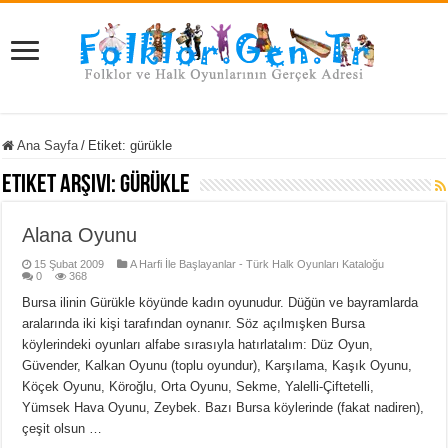
Ana Sayfa
/
Etiket:
gürükle
Etiket Arşivi:
gürükle
Alana Oyunu
15 Şubat 2009
A Harfi İle Başlayanlar - Türk Halk Oyunları Kataloğu
0
368
Bursa ilinin Gürükle köyünde kadın oyunudur. Düğün ve bayramlarda
aralarında iki kişi tarafından oynanır. Söz açılmışken Bursa
köylerindeki oyunları alfabe sırasıyla hatırlatalım: Düz Oyun,
Güvender, Kalkan Oyunu (toplu oyundur), Karşılama, Kaşık Oyunu,
Köçek Oyunu, Köroğlu, Orta Oyunu, Sekme, Yalelli-Çiftetelli,
Yümsek Hava Oyunu, Zeybek. Bazı Bursa köylerinde (fakat nadiren),
çeşit olsun …