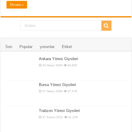
Devamı »
Son
Popular
yorumlar
Etiket
Ankara Yöresi Giysileri
04 Nisan 2009
69,965
Bursa Yöresi Giysileri
07 Nisan 2009
37,578
Trabzon Yöresi Giysileri
27 Kasım 2011
31,239