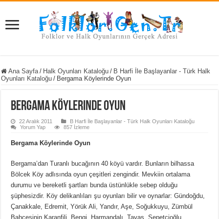
Ana Sayfa
/
Halk Oyunları Kataloğu
/
B Harfi İle Başlayanlar - Türk Halk
Oyunları Kataloğu
/
Bergama Köylerinde Oyun
Bergama Köylerinde Oyun
22 Aralık 2011
B Harfi İle Başlayanlar - Türk Halk Oyunları Kataloğu
Yorum Yap
857 İzleme
Bergama Köylerinde Oyun
Bergama’dan Turanlı bucağının 40 köyü vardır. Bunların bilhassa
Bölcek Köy adlısında oyun çeşitleri zengindir. Mevkiin ortalama
durumu ve bereketli şartları bunda üstünlükle sebep olduğu
şüphesizdir. Köy delikanlıları şu oyunları bilir ve oynarlar: Gündoğdu,
Çanakkale, Edremit, Yörük Ali, Yandır, Aşe, Soğukkuyu, Zümbül
Bahçesinin Karanfili, Bengi, Harmandalı, Tavas, Sepetçioğlu.