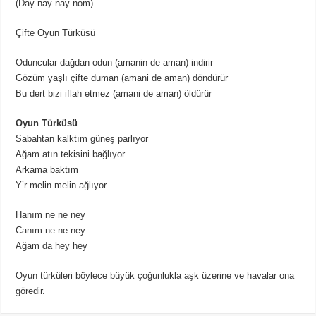
(Day nay nay nom)
Çifte Oyun Türküsü
Oduncular dağdan odun (amanin de aman) indirir
Gözüm yaşlı çifte duman (amani de aman) döndürür
Bu dert bizi iflah etmez (amani de aman) öldürür
Oyun Türküsü
Sabahtan kalktım güneş parlıyor
Ağam atın tekisini bağlıyor
Arkama baktım
Y’r melin melin ağlıyor
Hanım ne ne ney
Canım ne ne ney
Ağam da hey hey
Oyun türküleri böylece büyük çoğunlukla aşk üzerine ve havalar ona
göredir.