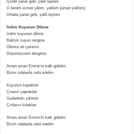
İçinde yanar gelir, yalili laylom
O benim esmer yârim, yalilom (aman yalilom)
Ortada yanar gelir, yalili laylom
İndim Kuyunun Dibine
İndim kuyunun dibine
Baktım suyun rengine
Ölünce ah çekerim
Düşemezsem dengime
Aman aman Emine’m kalk gidelim
Bizim odalarda sefa edelim
Kuyunun kapakları
Çınarın yaprakları
Gurbetteki yârimin
Çınlasın kulakları
Aman aman Emine’m kalk gidelim
Bizim odalarda sefa edelim