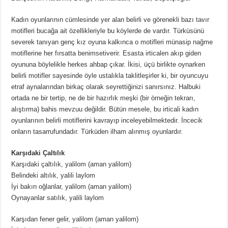
Kadın oyunlarının cümlesinde yer alan belirli ve görenekli bazı tavır
motifleri bucağa ait özellikleriyle bu köylerde de vardır. Türküsünü
severek tanıyan genç kız oyuna kalkınca o motifleri münasip nağme
motiflerine her fırsatta benimsetiverir. Esasta irticalen akıp giden
oyununa böylelikle herkes ahbap çıkar. İkisi, üçü birlikte oynarken
belirli motifler sayesinde öyle ustalıkla taklitleşirler ki, bir oyuncuyu
etraf aynalarından birkaç olarak seyrettiğinizi sanırsınız. Halbuki
ortada ne bir tertip, ne de bir hazırlık meşki (bir örneğin tekrarı,
alıştırma) bahis mevzuu değildir. Bütün mesele, bu irticali kadın
oyunlarının belirli motiflerini kavrayıp inceleyebilmektedir. İncecik
onların tasarrufundadır. Türküden ilham alınmış oyunlardır.
Karşıdaki Çaltılık
Karşıdaki çaltılık, yalilom (aman yalilom)
Belindeki altılık, yalili laylom
İyi bakın oğlanlar, yalilom (aman yalilom)
Oynayanlar satılık, yalili laylom
Karşıdan fener gelir, yalilom (aman yalilom)