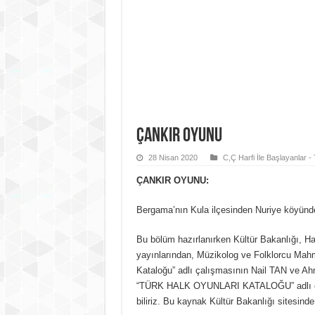
Çankır Oyunu
28 Nisan 2020
C,Ç Harfi İle Başlayanlar -
ÇANKIR OYUNU:
Bergama’nın Kula ilçesinden Nuriye köyünde 
Bu bölüm hazırlanırken Kültür Bakanlığı, Ha
yayınlarından, Müzikolog ve Folklorcu Mahm
Kataloğu” adlı çalışmasının Nail TAN ve Ahm
“TÜRK HALK OYUNLARI KATALOĞU” adlı eserd
biliriz. Bu kaynak Kültür Bakanlığı sitesinden