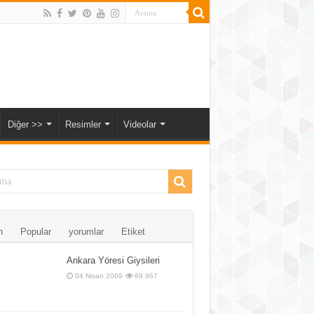
Diğer >>
Resimler
Videolar
n
Popular
yorumlar
Etiket
Ankara Yöresi Giysileri
04 Nisan 2009
69,967