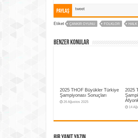
tweet
Paylaş
Etiket
ÇANKIR OYUNU
FOLKLOR
HALK
Benzer Konular
2025 THOF Büyükler Türkiye
2025 
Şampiyonası Sonuçları
Şampi
Afyonk
26 Ağustos 2025
14 Ağ
Bir yanıt yazın