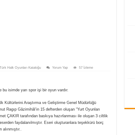
 Türk Halk Oyunları Kataloğu
Yorum Yap
57 İzleme
bu isimde yarı spor işi bir oyun vardır.
lk Kültürlerini Araştırma ve Geliştirme Genel Müdürlüğü
ut Ragıp Gâzimihâl’in 15 defterden oluşan “Yurt Oyunları
et ÇAKIR tarafından baskıya hazırlanması ile oluşan 3 ciltlik
en faydalanılmıştır. Eseri oluşturanlara teşekkürü borç
 alınmıştır..