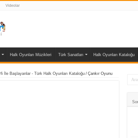
Videolar
Halk Oyunları Müzikleri
Türk Sanatları
Halk Oyunları Kataloğu
fi İle Başlayanlar - Türk Halk Oyunları Kataloğu
/
Çankır Oyunu
So