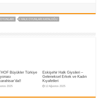
 OYUNLARI
HALK OYUNLARI KATALOĞU
THOF Büyükler Türkiye
Eskişehir Halk Giysileri –
yonası
Geleneksel Erkek ve Kadın
arahisar’da!!
Kıyafetleri
ustos 2025
12 Ağustos 2025