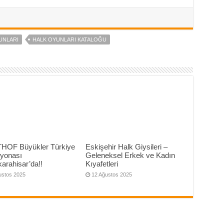
UNLARI
HALK OYUNLARI KATALOĞU
THOF Büyükler Türkiye
Eskişehir Halk Giysileri –
yonası
Geleneksel Erkek ve Kadın
arahisar’da!!
Kıyafetleri
ustos 2025
12 Ağustos 2025