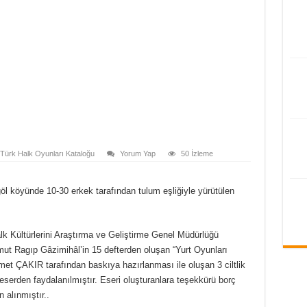
- Türk Halk Oyunları Kataloğu
Yorum Yap
50 İzleme
göl köyünde 10-30 erkek tarafından tulum eşliğiyle yürütülen
lk Kültürlerini Araştırma ve Geliştirme Genel Müdürlüğü
ut Ragıp Gâzimihâl’in 15 defterden oluşan “Yurt Oyunları
et ÇAKIR tarafından baskıya hazırlanması ile oluşan 3 ciltlik
en faydalanılmıştır. Eseri oluşturanlara teşekkürü borç
 alınmıştır..