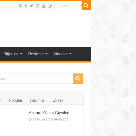
Diğer >>
Resimler
Videolar
n
Popular
yorumlar
Etiket
Ankara Yöresi Giysileri
04 Nisan 2009
69,965