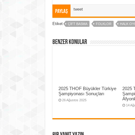
tweet
Paylaş
Etiket
ÇIFT BASMA
FOLKLOR
HALK OY
Benzer Konular
2025 THOF Büyükler Türkiye
2025 
Şampiyonası Sonuçları
Şampi
Afyonk
26 Ağustos 2025
14 Ağ