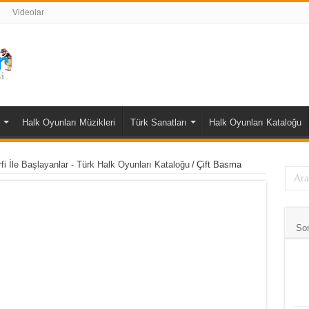
Videolar
Halk Oyunları Müzikleri
Türk Sanatları
Halk Oyunları Kataloğu
fi İle Başlayanlar - Türk Halk Oyunları Kataloğu
/
Çift Basma
So