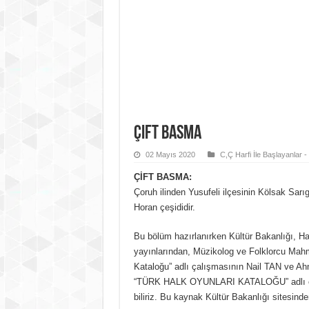
Çift Basma
02 Mayıs 2020
C,Ç Harfi İle Başlayanlar 
ÇİFT BASMA:
Çoruh ilinden Yusufeli ilçesinin Kölsak Sarı
Horan çeşididir.
Bu bölüm hazırlanırken Kültür Bakanlığı, Ha
yayınlarından, Müzikolog ve Folklorcu Mahm
Kataloğu” adlı çalışmasının Nail TAN ve Ahm
“TÜRK HALK OYUNLARI KATALOĞU” adlı eserd
biliriz. Bu kaynak Kültür Bakanlığı sitesinden