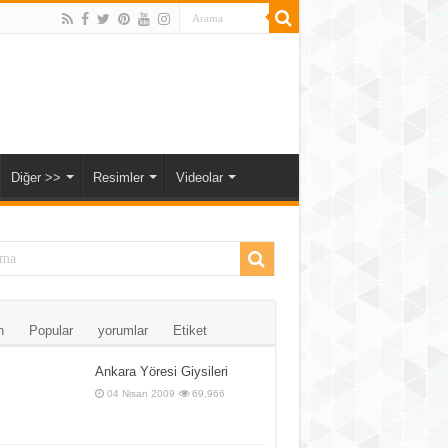
Diğer >>
Resimler
Videolar
n
Popular
yorumlar
Etiket
Ankara Yöresi Giysileri
04 Nisan 2009
69,966