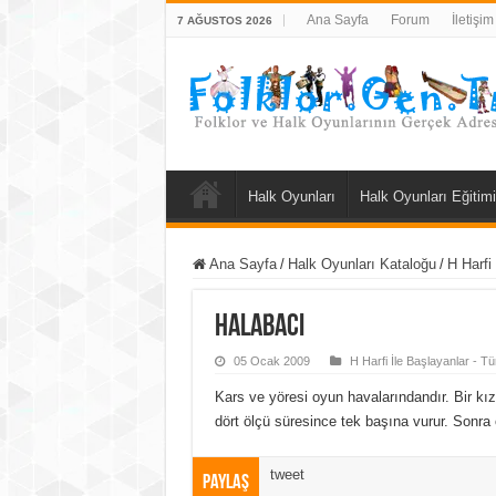
Ana Sayfa
Forum
İletişim
7 AĞUSTOS 2026
Halk Oyunları
Halk Oyunları Eğitimi
Ana Sayfa
/
Halk Oyunları Kataloğu
/
H Harfi
Halabacı
05 Ocak 2009
H Harfi İle Başlayanlar - T
Kars ve yöresi oyun havalarındandır. Bir kız,
dört ölçü süresince tek başına vurur. Sonra
tweet
Paylaş