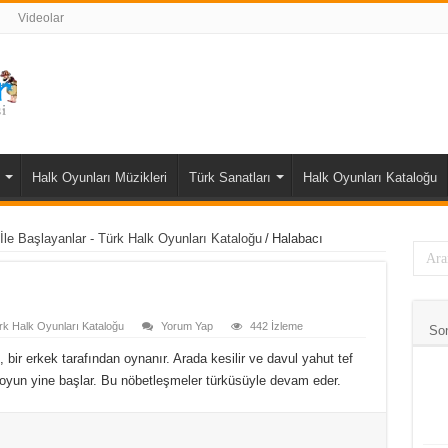
Videolar
Halk Oyunları Müzikleri
Türk Sanatları
Halk Oyunları Kataloğu
 İle Başlayanlar - Türk Halk Oyunları Kataloğu
/
Halabacı
ürk Halk Oyunları Kataloğu
Yorum Yap
442 İzleme
So
 bir erkek tarafından oynanır. Arada kesilir ve davul yahut tef
 oyun yine başlar. Bu nöbetleşmeler türküsüyle devam eder.