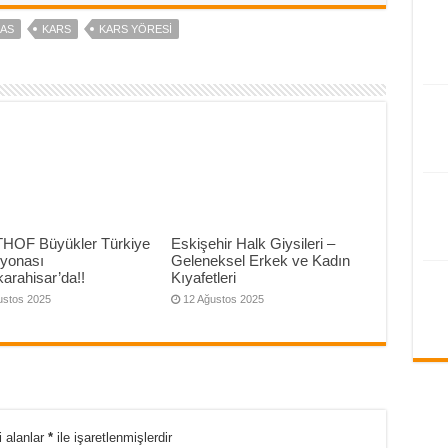
AS
KARS
KARS YÖRESI
THOF Büyükler Türkiye
Eskişehir Halk Giysileri –
yonası
Geleneksel Erkek ve Kadın
arahisar’da!!
Kıyafetleri
ustos 2025
12 Ağustos 2025
i alanlar
*
ile işaretlenmişlerdir