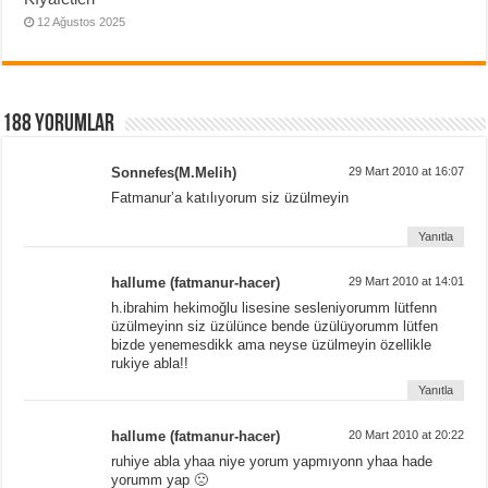
12 Ağustos 2025
188 yorumlar
Sonnefes(M.Melih)
29 Mart 2010 at 16:07
Fatmanur’a katılıyorum siz üzülmeyin
Yanıtla
hallume (fatmanur-hacer)
29 Mart 2010 at 14:01
h.ibrahim hekimoğlu lisesine sesleniyorumm lütfenn
üzülmeyinn siz üzülünce bende üzülüyorumm lütfen
bizde yenemesdikk ama neyse üzülmeyin özellikle
rukiye abla!!
Yanıtla
hallume (fatmanur-hacer)
20 Mart 2010 at 20:22
ruhiye abla yhaa niye yorum yapmıyonn yhaa hade
yorumm yap 🙁