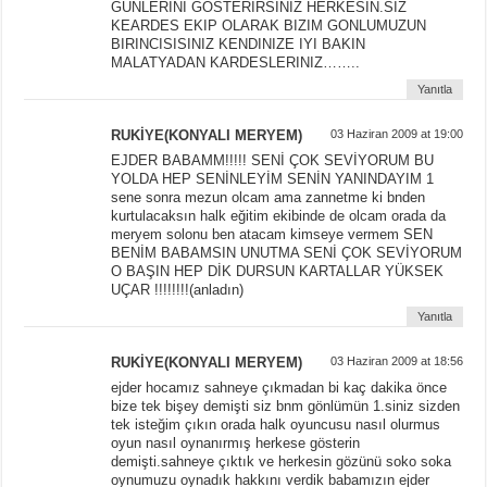
GUNLERINI GOSTERIRSINIZ HERKESIN.SIZ
KEARDES EKIP OLARAK BIZIM GONLUMUZUN
BIRINCISISINIZ KENDINIZE IYI BAKIN
MALATYADAN KARDESLERINIZ……..
Yanıtla
RUKİYE(KONYALI MERYEM)
03 Haziran 2009 at 19:00
EJDER BABAMM!!!!! SENİ ÇOK SEVİYORUM BU
YOLDA HEP SENİNLEYİM SENİN YANINDAYIM 1
sene sonra mezun olcam ama zannetme ki bnden
kurtulacaksın halk eğitim ekibinde de olcam orada da
meryem solonu ben atacam kimseye vermem SEN
BENİM BABAMSIN UNUTMA SENİ ÇOK SEVİYORUM
O BAŞIN HEP DİK DURSUN KARTALLAR YÜKSEK
UÇAR !!!!!!!!(anladın)
Yanıtla
RUKİYE(KONYALI MERYEM)
03 Haziran 2009 at 18:56
ejder hocamız sahneye çıkmadan bi kaç dakika önce
bize tek bişey demişti siz bnm gönlümün 1.siniz sizden
tek isteğim çıkın orada halk oyuncusu nasıl olurmus
oyun nasıl oynanırmış herkese gösterin
demişti.sahneye çıktık ve herkesin gözünü soko soka
oynumuzu oynadık hakkını verdik babamızın ejder