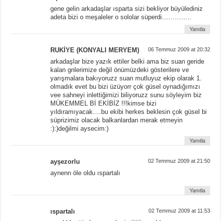
gene gelin arkadaşlar ısparta sizi bekliyor büyülediniz
adeta bizi o meşaleler o sololar süperdi…………..
Yanıtla
RUKİYE (KONYALI MERYEM)
06 Temmuz 2009 at 20:32
arkadaşlar bize yazık ettiler belki ama biz suan geride
kalan gnlerimize değil önümüzdeki gösterilere ve
yarışmalara bakıyoruzz suan mutluyuz ekip olarak 1.
olmadık evet bu bizi üzüyorr çok güsel oynadığımızı
vee sahneyi inlettiğimizi biliyoruzz sunu söyleyim biz
MÜKEMMEL Bİ EKİBİZ !!!kimse bizi
yıldıramıyacak….bu ekibi herkes beklesin çok güsel bi
süprizimiz olacak balkanlardan merak etmeyin
:):)değilmi aysecim:)
Yanıtla
ayşezorlu
02 Temmuz 2009 at 21:50
aynenn öle oldu ıspartalı
Yanıtla
ıspartalı
02 Temmuz 2009 at 11:53