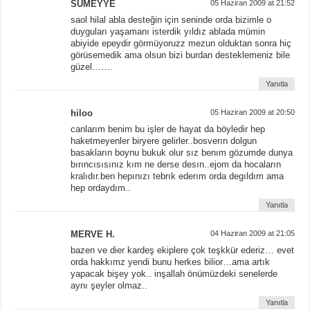
SÜMEYYE
05 Haziran 2009 at 21:52
saol hilal abla desteğin için seninde orda bizimle o
duyguları yaşamanı isterdik yıldız ablada mümin
abiyide epeydir görmüyoruzz mezun olduktan sonra hiç
görüsemedik ama olsun bizi burdan desteklemeniz bile
güzel…….
Yanıtla
hiloo
05 Haziran 2009 at 20:50
canlarım benim bu işler de hayat da böyledir hep
haketmeyenler biryere gelirler..bosverın dolgun
basakların boynu bukuk olur sız benım gözumde dunya
bırıncısısınız kım ne derse desın..ejom da hocaların
kralıdır.ben hepınızı tebrık ederım orda degıldım ama
hep ordaydım..
Yanıtla
MERVE H.
04 Haziran 2009 at 21:05
bazen ve dier kardeş ekiplere çok teşkkür ederiz… evet
orda hakkımz yendi bunu herkes bilior…ama artık
yapacak bişey yok.. inşallah önümüzdeki senelerde
aynı şeyler olmaz..
Yanıtla