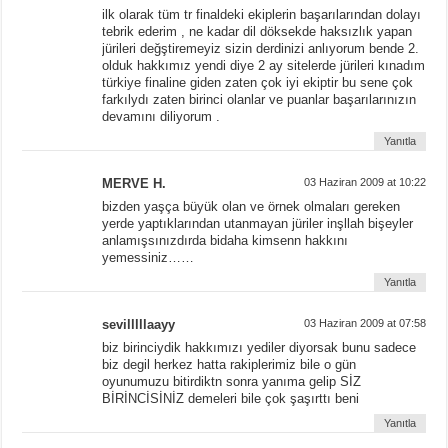
ilk olarak tüm tr finaldeki ekiplerin başarılarından dolayı
tebrik ederim , ne kadar dil döksekde haksızlık yapan
jürileri değştiremeyiz sizin derdinizi anlıyorum bende 2.
olduk hakkımız yendi diye 2 ay sitelerde jürileri kınadım
türkiye finaline giden zaten çok iyi ekiptir bu sene çok
farkılydı zaten birinci olanlar ve puanlar başarılarınızın
devamını diliyorum .
Yanıtla
MERVE H.
03 Haziran 2009 at 10:22
bizden yaşça büyük olan ve örnek olmaları gereken
yerde yaptıklarından utanmayan jüriler inşllah bişeyler
anlamışsınızdırda bidaha kimsenn hakkını
yemessiniz……
Yanıtla
sevilllllaayy
03 Haziran 2009 at 07:58
biz birinciydik hakkımızı yediler diyorsak bunu sadece
biz degil herkez hatta rakiplerimiz bile o gün
oyunumuzu bitirdiktn sonra yanıma gelip SİZ
BİRİNCİSİNİZ demeleri bile çok şaşırttı beni
Yanıtla