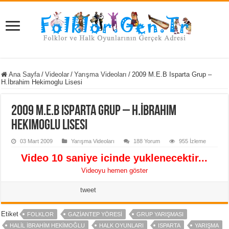
Ana Sayfa
/
Videolar
/
Yarışma Videoları
/
2009 M.E.B Isparta Grup –
H.İbrahim Hekimoglu Lisesi
2009 M.E.B Isparta Grup – H.İbrahim
Hekimoglu Lisesi
03 Mart 2009
Yarışma Videoları
188 Yorum
955 İzleme
Video 10 saniye icinde yuklenecektir...
Videoyu hemen göster
tweet
Etiket
FOLKLOR
GAZIANTEP YÖRESI
GRUP YARIŞMASI
HALIL IBRAHIM HEKIMOĞLU
HALK OYUNLARI
ISPARTA
YARIŞMA