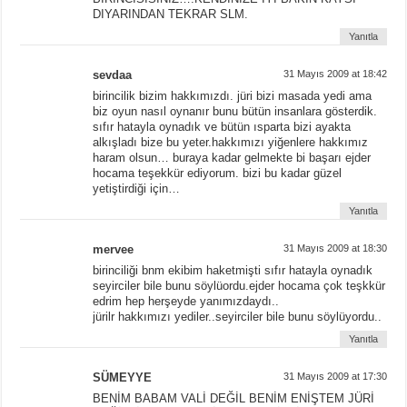
DIYARINDAN TEKRAR SLM.
Yanıtla
sevdaa
31 Mayıs 2009 at 18:42
birincilik bizim hakkımızdı. jüri bizi masada yedi ama
biz oyun nasıl oynanır bunu bütün insanlara gösterdik.
sıfır hatayla oynadık ve bütün ısparta bizi ayakta
alkışladı bize bu yeter.hakkımızı yiğenlere hakkımız
haram olsun… buraya kadar gelmekte bi başarı ejder
hocama teşekkür ediyorum. bizi bu kadar güzel
yetiştirdiği için…
Yanıtla
mervee
31 Mayıs 2009 at 18:30
birinciliği bnm ekibim haketmişti sıfır hatayla oynadık
seyirciler bile bunu söylüordu.ejder hocama çok teşkkür
edrim hep herşeyde yanımızdaydı..
jürilr hakkımızı yediler..seyirciler bile bunu söylüyordu..
Yanıtla
SÜMEYYE
31 Mayıs 2009 at 17:30
BENİM BABAM VALİ DEĞİL BENİM ENİŞTEM JÜRİ