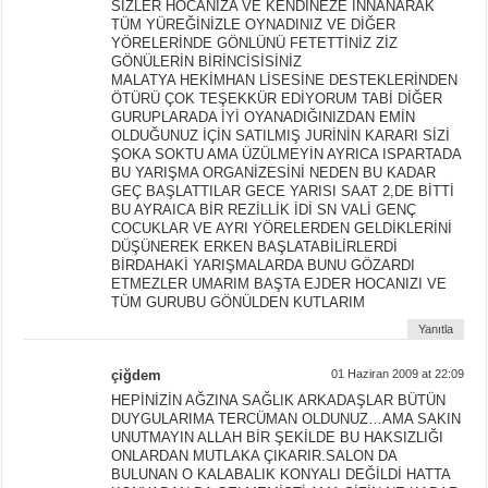
SİZLER HOCANIZA VE KENDİNEZE İNNANARAK
TÜM YÜREĞİNİZLE OYNADINIZ VE DİĞER
YÖRELERİNDE GÖNLÜNÜ FETETTİNİZ ZİZ
GÖNÜLERİN BİRİNCİSİSİNİZ
MALATYA HEKİMHAN LİSESİNE DESTEKLERİNDEN
ÖTÜRÜ ÇOK TEŞEKKÜR EDİYORUM TABİ DİĞER
GURUPLARADA İYİ OYANADIĞINIZDAN EMİN
OLDUĞUNUZ İÇİN SATILMIŞ JURİNİN KARARI SİZİ
ŞOKA SOKTU AMA ÜZÜLMEYİN AYRICA ISPARTADA
BU YARIŞMA ORGANİZESİNİ NEDEN BU KADAR
GEÇ BAŞLATTILAR GECE YARISI SAAT 2,DE BİTTİ
BU AYRAICA BİR REZİLLİK İDİ SN VALİ GENÇ
COCUKLAR VE AYRI YÖRELERDEN GELDİKLERİNİ
DÜŞÜNEREK ERKEN BAŞLATABİLİRLERDİ
BİRDAHAKİ YARIŞMALARDA BUNU GÖZARDI
ETMEZLER UMARIM BAŞTA EJDER HOCANIZI VE
TÜM GURUBU GÖNÜLDEN KUTLARIM
Yanıtla
çiğdem
01 Haziran 2009 at 22:09
HEPİNİZİN AĞZINA SAĞLIK ARKADAŞLAR BÜTÜN
DUYGULARIMA TERCÜMAN OLDUNUZ…AMA SAKIN
UNUTMAYIN ALLAH BİR ŞEKİLDE BU HAKSIZLIĞI
ONLARDAN MUTLAKA ÇIKARIR.SALON DA
BULUNAN O KALABALIK KONYALI DEĞİLDİ HATTA