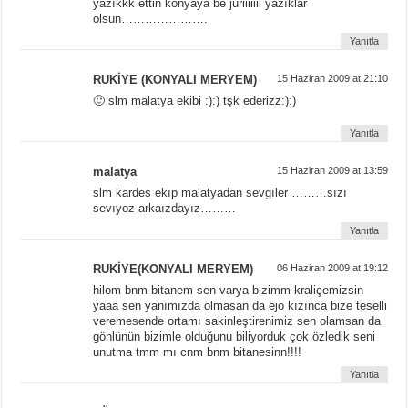
yazıkkk ettin konyaya be juriiiiiii yazıklar
olsun………………….
Yanıtla
RUKİYE (KONYALI MERYEM)
15 Haziran 2009 at 21:10
🙂 slm malatya ekibi :):) tşk ederizz:):)
Yanıtla
malatya
15 Haziran 2009 at 13:59
slm kardes ekıp malatyadan sevgıler ………sızı
sevıyoz arkaızdayız………
Yanıtla
RUKİYE(KONYALI MERYEM)
06 Haziran 2009 at 19:12
hilom bnm bitanem sen varya bizimm kraliçemizsin
yaaa sen yanımızda olmasan da ejo kızınca bize teselli
veremesende ortamı sakinleştirenimiz sen olamsan da
gönlünün bizimle olduğunu biliyorduk çok özledik seni
unutma tmm mı cnm bnm bitanesinn!!!!
Yanıtla