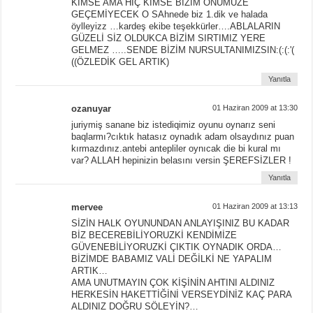
KİMSE AMA HİÇ KİMSE BİZİM ÖNÜMÜZE
GEÇEMİYECEK O SAhnede biz 1.dik ve halada
öylleyizz …kardeş ekibe teşekkürler….ABLALARIN
GÜZELİ SİZ OLDUKCA BİZİM SIRTIMIZ YERE
GELMEZ …..SENDE BİZİM NURSULTANIMIZSIN:(:(:'(
((ÖZLEDİK GEL ARTIK)
Yanıtla
ozanuyar
01 Haziran 2009 at 13:30
juriymiş sanane biz istediqimiz oyunu oynarız seni
baqlarmı?cıktık hatasız oynadık adam olsaydınız puan
kırmazdınız.antebi antepliler oynıcak die bi kural mı
var? ALLAH hepinizin belasını versin ŞEREFSİZLER !
Yanıtla
mervee
01 Haziran 2009 at 13:13
SİZİN HALK OYUNUNDAN ANLAYIŞINIZ BU KADAR
BİZ BECEREBİLİYORUZKİ KENDİMİZE
GÜVENEBİLİYORUZKİ ÇIKTIK OYNADIK ORDA…
BİZİMDE BABAMIZ VALİ DEĞİLKİ NE YAPALIM
ARTIK…
AMA UNUTMAYIN ÇOK KİŞİNİN AHTINI ALDINIZ
HERKESİN HAKETTİĞİNİ VERSEYDİNİZ KAÇ PARA
ALDINIZ DOĞRU SÖLEYİN?…