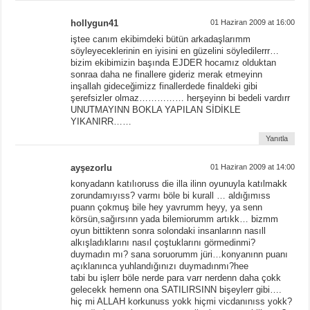
hollygun41
01 Haziran 2009 at 16:00
iştee canım ekibimdeki bütün arkadaşlarımm
söyleyeceklerinin en iyisini en güzelini söyledilerrr…
bizim ekibimizin başında EJDER hocamız olduktan
sonraa daha ne finallere gideriz merak etmeyinn
inşallah gideceğimizz finallerdede finaldeki gibi
şerefsizler olmaz…………… herşeyinn bi bedeli vardırr
UNUTMAYINN BOKLA YAPILAN SİDİKLE
YIKANIRR……
Yanıtla
ayşezorlu
01 Haziran 2009 at 14:00
konyadann katılıoruss die illa ilinn oyunuyla katılmakk
zorundamıyıss? varmı böle bi kurall … aldığımıss
puann çokmuş bile hey yavrumm heyy, ya senn
körsün,sağırsınn yada bilemiorumm artıkk… bizmm
oyun bittiktenn sonra solondaki insanlarınn nasıll
alkışladıklarını nasıl çoştuklarını görmedinmi?
duymadın mı? sana soruorumm jüri…konyanınn puanı
açıklanınca yuhlandığınızı duymadınmı?hee
tabi bu işlerr böle nerde para varr nerdenn daha çokk
gelecekk hemenn ona SATILIRSINN bişeylerr gibi….
hiç mi ALLAH korkunuss yokk hiçmi vicdanınıss yokk?