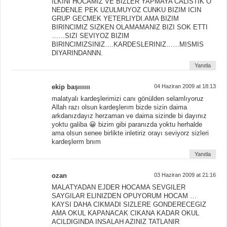
ILKINI HOCAMIZ VE BIZLER YAPMAYA CALISTIK O
NEDENLE PEK UZULMUYOZ CUNKU BIZIM ICIN
GRUP GECMEK YETERLIYDI.AMA BIZIM
BIRINCIMIZ SIZKEN OLAMAMANIZ BIZI SOK ETTI
……SIZI SEVIYOZ BIZIM
BIRINCIMIZSINIZ….KARDESLERINIZ……MISMIS
DIYARINDANNN.
Yanıtla
ekip başıııııı
04 Haziran 2009 at 18:13
malatyalı kardeşlerimizi canı gönülden selamlıyoruz
Allah razı olsun kardeşlerım bizde sizin daima
arkdanızdayız herzaman ve daima sizinde bi dayınız
yoktu galiba 😀 bizim gibi paranızda yoktu herhalde
ama olsun senee birlikte inletiriz orayı seviyorz sizleri
kardeşlerm bnım
Yanıtla
ozan
03 Haziran 2009 at 21:16
MALATYADAN EJDER HOCAMA SEVGILER
SAYGILAR ELINIZDEN OPUYORUM HOCAM …
KAYSI DAHA CIKMADI SIZLERE GONDERECEGIZ
AMA OKUL KAPANACAK CIKANA KADAR OKUL
ACILDIGINDA INSALAH AZINIZ TATLANIR