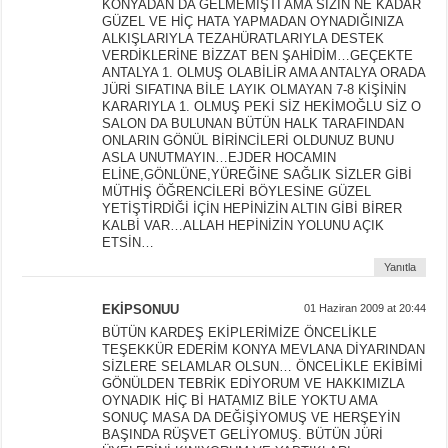
KONYADAN DA GELMEMİŞTİ AMA SİZİN NE KADAR
GÜZEL VE HİÇ HATA YAPMADAN OYNADIĞINIZA
ALKIŞLARIYLA TEZAHÜRATLARIYLA DESTEK
VERDİKLERİNE BİZZAT BEN ŞAHİDİM…GEÇEKTE
ANTALYA 1. OLMUŞ OLABİLİR AMA ANTALYA ORADA
JÜRİ SIFATINA BİLE LAYIK OLMAYAN 7-8 KİŞİNİN
KARARIYLA 1. OLMUŞ PEKİ SİZ HEKİMOĞLU SİZ O
SALON DA BULUNAN BÜTÜN HALK TARAFINDAN
ONLARIN GÖNÜL BİRİNCİLERİ OLDUNUZ BUNU
ASLA UNUTMAYIN…EJDER HOCAMIN
ELİNE,GÖNLÜNE,YÜREĞİNE SAĞLIK SİZLER GİBİ
MÜTHİŞ ÖĞRENCİLERİ BÖYLESİNE GÜZEL
YETİŞTİRDİĞİ İÇİN HEPİNİZİN ALTIN GİBİ BİRER
KALBİ VAR…ALLAH HEPİNİZİN YOLUNU AÇIK
ETSİN…
Yanıtla
EKİPSONUU
01 Haziran 2009 at 20:44
BÜTÜN KARDEŞ EKİPLERİMİZE ÖNCELİKLE
TEŞEKKÜR EDERİM KONYA MEVLANA DİYARINDAN
SİZLERE SELAMLAR OLSUN… ÖNCELİKLE EKİBİMİ
GÖNÜLDEN TEBRİK EDİYORUM VE HAKKIMIZLA
OYNADIK HİÇ Bİ HATAMIZ BİLE YOKTU AMA
SONUÇ MASA DA DEĞİŞİYOMUŞ VE HERŞEYİN
BAŞINDA RÜŞVET GELİYOMUŞ. BÜTÜN JÜRİ