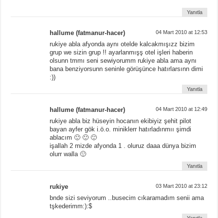
Yanıtla
hallume (fatmanur-hacer)
04 Mart 2010 at 12:53
rukiye abla afyonda aynı otelde kalcakmışızz bizim
grup we sizin grup !! ayarlanmışş otel işleri haberin
olsunn tmmı seni sewiyorumm rukiye abla ama aynı
bana benziyorsunn seninle görüşünce hatırlarsınn dimi
:))
Yanıtla
hallume (fatmanur-hacer)
04 Mart 2010 at 12:49
rukiye abla biz hüseyin hocanın ekibiyiz şehit pilot
bayan ayfer gök i.ö.o. miniklerr hatırladınmıı şimdi
ablacım 🙂 🙂 🙂
işallah 2 mizde afyonda 1 . oluruz daaa dünya bizim
olurr walla 🙂
Yanıtla
rukiye
03 Mart 2010 at 23:12
bnde sizi seviyorum ..busecim cıkaramadım senii ama
tşkederimm:):$