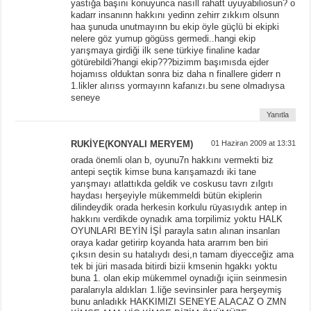
yastığa başını konuyunca nasıll rahatt uyuyabiliosun? o
kadarr insanınn hakkını yedinn zehirr zıkkım olsunn
haa şunuda unutmayınn bu ekip öyle güçlü bi ekipki
nelere göz yumup gögüss germedi..hangi ekip
yarışmaya girdiği ilk sene türkiye finaline kadar
götürebildi?hangi ekip???bizimm başımısda ejder
hojamıss olduktan sonra biz daha n finallere giderr n
1.likler alırıss yormayınn kafanızı.bu sene olmadıysa
seneye
Yanıtla
RUKİYE(KONYALI MERYEM)
01 Haziran 2009 at 13:31
orada önemli olan b, oyunu7n hakkını vermekti biz
antepi seçtik kimse buna karışamazdı iki tane
yarışmayı atlattıkda geldik ve coskusu tavrı zılgıtı
haydası herşeyiyle mükemmeldi bütün ekiplerin
dilindeydik orada herkesin korkulu rüyasıydık antep in
hakkını verdikde oynadık ama torpilimiz yoktu HALK
OYUNLARI BEYİN İŞİ parayla satın alınan insanları
oraya kadar getirirp koyanda hata ararrım ben biri
çıksın desin su hatalıydı desi,n tamam diyecceğiz ama
tek bi jüri masada bitirdi bizii kmsenin hgakkı yoktu
buna 1. olan ekip mükemmel oynadığı içiin seinmesin
paralarıyla aldıkları 1.liğe sevinsinler para herşeymiş
bunu anladıkk HAKKIMIZI SENEYE ALACAZ O ZMN