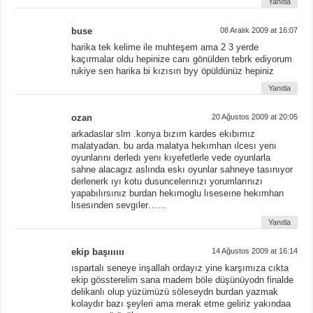
Yanıtla
buse
08 Aralık 2009 at 16:07
harika tek kelime ile muhteşem ama 2 3 yerde
kaçırmalar oldu hepinize canı gönülden tebrk ediyorum
rukiye sen harika bi kızısın byy öpüldünüz hepiniz
Yanıtla
ozan
20 Ağustos 2009 at 20:05
arkadaslar slm .konya bızım kardes ekıbımız
malatyadan. bu arda malatya hekımhan ılcesı yenı
oyunlarını derledı yenı kıyefetlerle vede oyunlarla
sahne alacagız aslında eskı oyunlar sahneye tasınıyor
derlenerk ıyı kotu dusuncelerınızı yorumlarınızı
yapabılırsınız burdan hekımoglu lıseseıne hekımhan
lısesınden sevgıler……
Yanıtla
ekip başıııııı
14 Ağustos 2009 at 16:14
ıspartalı seneye inşallah ordayız yine karşımıza cıkta
ekip gössterelim sana madem böle düşünüyodn finalde
delikanlı olup yüzümüzü söleseydn burdan yazmak
kolaydır bazı şeyleri ama merak etme geliriz yakındaa