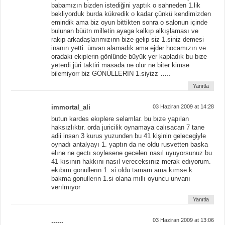
babamızın bizden istediğini yaptık o sahneden 1.lik
bekliyorduk burda kükredik o kadar çünkü kendimizden
emindik ama biz oyun bittikten sonra o salonun içinde
bulunan büütn milletin ayaga kalkıp alkışlaması ve
rakip arkadaşlarımızınn bize gelip siz 1.siniz demesi
inanın yetti. ünvan alamadık ama ejder hocamızın ve
oradaki ekiplerin gönlünde büyük yer kapladık bu bize
yeterdi.jüri taktiri masada ne olur ne biter kimse
bilemiyorr biz GÖNÜLLERİN 1.siyizz …..
Yanıtla
immortal_ali
03 Haziran 2009 at 14:28
butun kardes ekıplere selamlar. bu bıze yapılan
haksızlıktır. orda juricilik oynamaya calısacan 7 tane
adii insan 3 kurus yuzunden bu 41 kişinin gelecegiyle
oynadı antalyayı 1. yaptın da ne oldu rusvetten baska
elıne ne gectı soylesene gecelerı nasıl uyuyorsunuz bu
41 kısının hakkını nasıl vereceksınız merak edıyorum.
ekıbım gonullerın 1. si oldu tamam ama kımse k
bakma gonullerın 1.si olana mıllı oyuncu unvanı
verılmıyor
Yanıtla
......
03 Haziran 2009 at 13:06