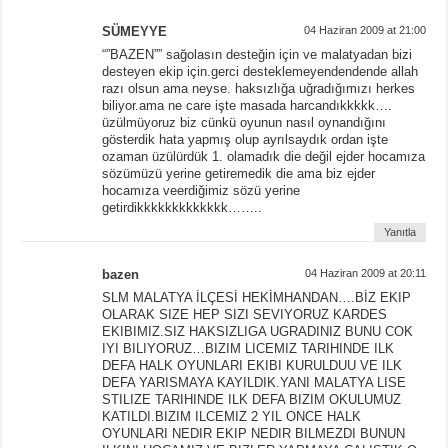
SÜMEYYE
04 Haziran 2009 at 21:00
“”BAZEN”” sağolasın desteğin için ve malatyadan bizi
desteyen ekip için.gerci desteklemeyendendende allah
razı olsun ama neyse. haksızlığa uğradığımızı herkes
biliyor.ama ne care işte masada harcandıkkkkk….
üzülmüyoruz biz cünkü oyunun nasıl oynandığını
gösterdik hata yapmış olup ayrılsaydık ordan işte
ozaman üzülürdük 1. olamadık die değil ejder hocamıza
sözümüzü yerine getiremedik die ama biz ejder
hocamıza veerdiğimiz sözü yerine
getirdikkkkkkkkkkkkk……..
Yanıtla
bazen
04 Haziran 2009 at 20:11
SLM MALATYA İLÇESİ HEKİMHANDAN….BİZ EKIP
OLARAK SIZE HEP SIZI SEVIYORUZ KARDES
EKIBIMIZ.SIZ HAKSIZLIGA UGRADINIZ BUNU COK
IYI BILIYORUZ…BIZIM LICEMIZ TARIHINDE ILK
DEFA HALK OYUNLARI EKIBI KURULDUU VE ILK
DEFA YARISMAYA KAYILDIK.YANI MALATYA LISE
STILIZE TARIHINDE ILK DEFA BIZIM OKULUMUZ
KATILDI.BIZIM ILCEMIZ 2 YIL ONCE HALK
OYUNLARI NEDIR EKIP NEDIR BILMEZDI BUNUN