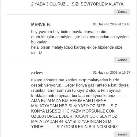
2.YADA 3 OLURUZ…..SIZI SEVIYORUZ MALATYA
Yanıtla
MERVE H.
01 Haziran 2009 at 18:18
hey yavrum hey bide sınavla oraya jüri die
oturtulmuşlar arkadşlar..işte halk oyunundan anlayışları
bu kadar..
helal olsun malatyadaki kardeş ekibe bizdende size
slm:D
Yanıtla
ozlem
01 Haziran 2009 at 16:57
rukıye arkadasıma kardes ekıp malatyadan bızde
destek verıyoruz ….eger konya gazı anteple katıldıysa
ıstanbul ızmır samsun turkıye 2 oldu artvın oynadı
kırıkkale antep oynadı bunlara ne dıyeceksenız………
AMA BU ARADA BIZ HEKIMHAN LISESEI
MALATYADAN HEP SLM YAZIYOZ SIZE….SIZ
KONYA LISESEI HIC YAZMIYORSUNUZ COK
UZULUYORUZ EJDER HOCAYI COK SEVIYOZ
MALATYADAN 44 KAYSI DIYARINDAN SLM
YINDE……….SIZ GONULERIN BIRINCISISINIZ.
Yanıtla