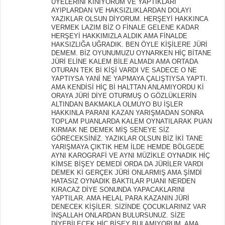
ÜYELERİNİ KINIYORUM VE YAPTIKLARI
AYIPLARDAN VE HAKSIZLIKLARDAN DOLAYI
YAZIKLAR OLSUN DİYORUM. HERŞEYİ HAKKINCA
VERMEK LAZIM BİZ O FİNALE GELENE KADAR
HERŞEYİ HAKKIMIZLA ALDIK AMA FİNALDE
HAKSIZLIĞA UĞRADIK. BEN ÖYLE KİŞİLERE JÜRİ
DEMEM. BİZ OYUNUMUZU OYNARKEN HİÇ BİTANE
JÜRİ ELİNE KALEM BİLE ALMADI AMA ORTADA
OTURAN TEK Bİ KİŞİ VARDI VE SADECE O NE
YAPTIYSA YANİ NE YAPMAYA ÇALIŞTIYSA YAPTI.
AMA KENDİSİ HİÇ Bİ HALTTAN ANLAMIYORDU Kİ
ORAYA JÜRİ DİYE OTURMUŞ O GÖZLÜKLERİN
ALTINDAN BAKMAKLA OLMUYO BU İŞLER
HAKKINLA PARANI KAZAN YARIŞMADAN SONRA
TOPLAM PUANLARDA KALEM OYNATILARAK PUAN
KIRMAK NE DEMEK MİŞ SENEYE SİZ
GÖRECEKSİNİZ. YAZIKLAR OLSUN BİZ İKİ TANE
YARIŞMAYA ÇIKTIK HEM İLDE HEMDE BÖLGEDE
AYNI KAROGRAFİ VE AYNI MÜZİKLE OYNADIK HİÇ
KİMSE BİŞEY DEMEDİ ORDA DA JÜRİLER VARDI
DEMEK Kİ GERÇEK JÜRİ ONLARMIŞ AMA ŞİMDİ
HATASIZ OYNADIK BAKTILAR PUANI NERDEN
KIRACAZ DİYE SONUNDA YAPACAKLARINI
YAPTILAR. AMA HELAL PARA KAZANIN JÜRİ
DENECEK KİŞİLER. SİZİNDE ÇOCUKLARINIZ VAR
İNŞALLAH ONLARDAN BULURSUNUZ. SİZE
DİYEBİLECEK HİÇ BİŞEY BULAMIYORUM. AMA