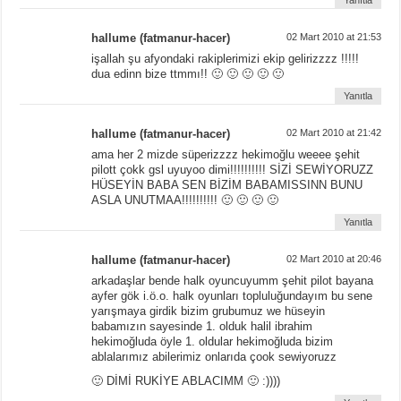
Yanıtla
hallume (fatmanur-hacer)
02 Mart 2010 at 21:53
işallah şu afyondaki rakiplerimizi ekip gelirizzzz !!!!!
dua edinn bize ttmmı!! 🙂 🙂 🙂 🙂 🙂
Yanıtla
hallume (fatmanur-hacer)
02 Mart 2010 at 21:42
ama her 2 mizde süperizzzz hekimoğlu weeee şehit
pilott çokk gsl uyuyoo dimi!!!!!!!!!! SİZİ SEWİYORUZZ
HÜSEYİN BABA SEN BİZİM BABAMISSINN BUNU
ASLA UNUTMAA!!!!!!!!!! 🙂 🙂 🙂 🙂
Yanıtla
hallume (fatmanur-hacer)
02 Mart 2010 at 20:46
arkadaşlar bende halk oyuncuyumm şehit pilot bayana
ayfer gök i.ö.o. halk oyunları topluluğundayım bu sene
yarışmaya girdik bizim grubumuz we hüseyin
babamızın sayesinde 1. olduk halil ibrahim
hekimoğluda öyle 1. oldular hekimoğluda bizim
ablalarımız abilerimiz onlarıda çook sewiyoruzz
🙂 DİMİ RUKİYE ABLACIMM 🙂 :))))