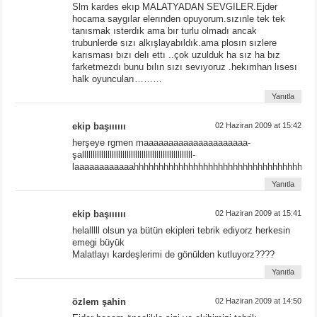
Slm kardes ekıp MALATYADAN SEVGILER.Ejder
hocama saygılar elerınden opuyorum.sızınle tek tek
tanısmak ısterdık ama bır turlu olmadı ancak
trubunlerde sızı alkışlayabıldık.ama plosın sızlere
karısması bızı delı ettı ..çok uzulduk ha sız ha bız
farketmezdı bunu bılın sızı sevıyoruz .hekımhan lısesı
halk oyuncuları………
Yanıtla
ekip başıııııı
02 Haziran 2009 at 15:42
herşeye rgmen maaaaaaaaaaaaaaaaaaaaa-
şallllllllllllllllllllllllllllllllllllllllllllllllllll-
laaaaaaaaaaaahhhhhhhhhhhhhhhhhhhhhhhhhhhhhhhhhhhh
Yanıtla
ekip başıııııı
02 Haziran 2009 at 15:41
helalllll olsun ya bütün ekipleri tebrik ediyorz herkesin
emegi büyük
Malatlayı kardeşlerimi de gönülden kutluyorz????
Yanıtla
özlem şahin
02 Haziran 2009 at 14:50