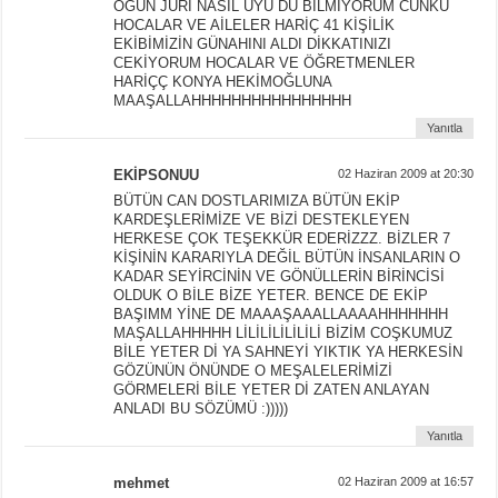
OGÜN JÜRİ NASIL UYU DU BİLMİYORUM CÜNKÜ
HOCALAR VE AİLELER HARİÇ 41 KİŞİLİK
EKİBİMİZİN GÜNAHINI ALDI DİKKATINIZI
CEKİYORUM HOCALAR VE ÖĞRETMENLER
HARİÇÇ KONYA HEKİMOĞLUNA
MAAŞALLAHHHHHHHHHHHHHHHH
Yanıtla
EKİPSONUU
02 Haziran 2009 at 20:30
BÜTÜN CAN DOSTLARIMIZA BÜTÜN EKİP
KARDEŞLERİMİZE VE BİZİ DESTEKLEYEN
HERKESE ÇOK TEŞEKKÜR EDERİZZZ. BİZLER 7
KİŞİNİN KARARIYLA DEĞİL BÜTÜN İNSANLARIN O
KADAR SEYİRCİNİN VE GÖNÜLLERİN BİRİNCİSİ
OLDUK O BİLE BİZE YETER. BENCE DE EKİP
BAŞIMM YİNE DE MAAAŞAAALLAAAAHHHHHHH
MAŞALLAHHHHH LİLİLİLİLİLİLİ BİZİM COŞKUMUZ
BİLE YETER Dİ YA SAHNEYİ YIKTIK YA HERKESİN
GÖZÜNÜN ÖNÜNDE O MEŞALELERİMİZİ
GÖRMELERİ BİLE YETER Dİ ZATEN ANLAYAN
ANLADI BU SÖZÜMÜ :)))))
Yanıtla
mehmet
02 Haziran 2009 at 16:57