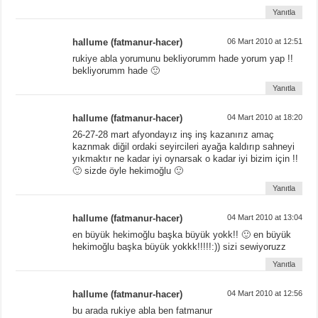
Yanıtla
hallume (fatmanur-hacer)
06 Mart 2010 at 12:51
rukiye abla yorumunu bekliyorumm hade yorum yap !!
bekliyorumm hade 🙂
Yanıtla
hallume (fatmanur-hacer)
04 Mart 2010 at 18:20
26-27-28 mart afyondayız inş inş kazanırız amaç
kaznmak diğil ordaki seyircileri ayağa kaldırıp sahneyi
yıkmaktır ne kadar iyi oynarsak o kadar iyi bizim için !!
🙂 sizde öyle hekimoğlu 🙂
Yanıtla
hallume (fatmanur-hacer)
04 Mart 2010 at 13:04
en büyük hekimoğlu başka büyük yokk!! 🙂 en büyük
hekimoğlu başka büyük yokkk!!!!!:)) sizi sewiyoruzz
Yanıtla
hallume (fatmanur-hacer)
04 Mart 2010 at 12:56
bu arada rukiye abla ben fatmanur