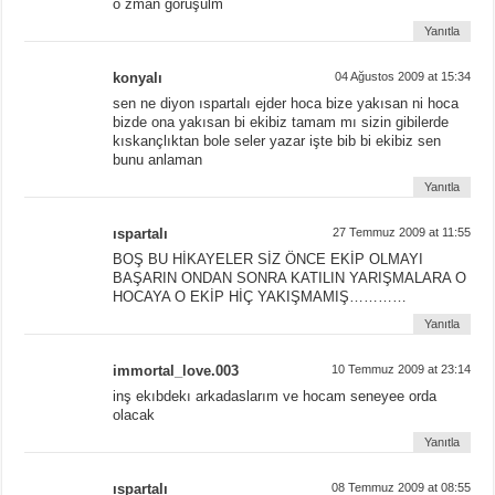
o zman görüşülm
Yanıtla
konyalı
04 Ağustos 2009 at 15:34
sen ne diyon ıspartalı ejder hoca bize yakısan ni hoca
bizde ona yakısan bi ekibiz tamam mı sizin gibilerde
kıskançlıktan bole seler yazar işte bib bi ekibiz sen
bunu anlaman
Yanıtla
ıspartalı
27 Temmuz 2009 at 11:55
BOŞ BU HİKAYELER SİZ ÖNCE EKİP OLMAYI
BAŞARIN ONDAN SONRA KATILIN YARIŞMALARA O
HOCAYA O EKİP HİÇ YAKIŞMAMIŞ…………
Yanıtla
immortal_love.003
10 Temmuz 2009 at 23:14
inş ekıbdekı arkadaslarım ve hocam seneyee orda
olacak
Yanıtla
ıspartalı
08 Temmuz 2009 at 08:55