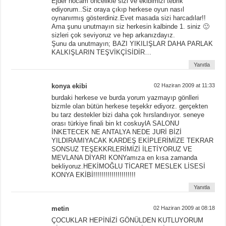
Ejder hocam öncelikle sizi ve ekibimizi tebrik
ediyorum..Siz oraya çıkıp herkese oyun nasıl
oynanırmış gösterdiniz.Evet masada sizi harcadılar!!
Ama şunu unutmayın siz herkesin kalbinde 1. siniz 🙂
sizleri çok seviyoruz ve hep arkanızdayız.
Şunu da unutmayın; BAZI YIKILIŞLAR DAHA PARLAK
KALKIŞLARIN TEŞVİKÇİSİDİR…
Yanıtla
konya ekibi
02 Haziran 2009 at 11:33
burdaki herkese ve burda yorum yazmayıp gönlleri
bizmle olan bütün herkese teşekkr ediyorz. gerçekten
bu tarz destekler bizi daha çok hırslandııyor. seneye
orası türkiye finali bin kt coskuylA SALONU
İNKETECEK NE ANTALYA NEDE JURİ BİZİ
YILDIRAMIYACAK KARDEŞ EKİPLERİMİZE TEKRAR
SONSUZ TEŞEKKRLERİMİZİ İLETİYORUZ VE
MEVLANA DİYARI KONYamıza en kısa zamanda
bekliyoruz.HEKİMOĞLU TİCARET MESLEK LİSESİ
KONYA EKİBİ!!!!!!!!!!!!!!!!!!!!!
Yanıtla
metin
02 Haziran 2009 at 08:18
ÇOCUKLAR HEPİNİZİ GÖNÜLDEN KUTLUYORUM