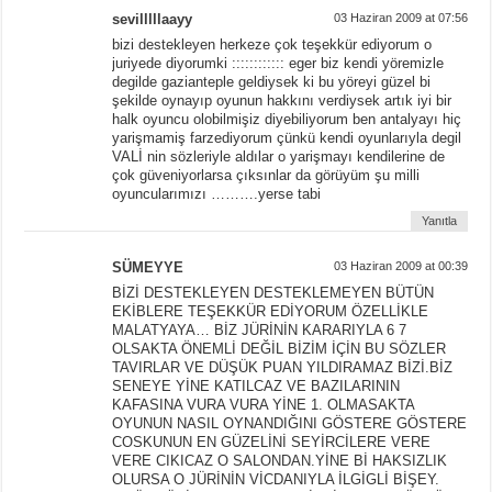
sevilllllaayy
03 Haziran 2009 at 07:56
bizi destekleyen herkeze çok teşekkür ediyorum o
juriyede diyorumki :::::::::::: eger biz kendi yöremizle
degilde gazianteple geldiysek ki bu yöreyi güzel bi
şekilde oynayıp oyunun hakkını verdiysek artık iyi bir
halk oyuncu olobilmişiz diyebiliyorum ben antalyayı hiç
yarişmamiş farzediyorum çünkü kendi oyunlarıyla degil
VALİ nin sözleriyle aldılar o yarişmayı kendilerine de
çok güveniyorlarsa çıksınlar da görüyüm şu milli
oyuncularımızı ……….yerse tabi
Yanıtla
SÜMEYYE
03 Haziran 2009 at 00:39
BİZİ DESTEKLEYEN DESTEKLEMEYEN BÜTÜN
EKİBLERE TEŞEKKÜR EDİYORUM ÖZELLİKLE
MALATYAYA… BİZ JÜRİNİN KARARIYLA 6 7
OLSAKTA ÖNEMLİ DEĞİL BİZİM İÇİN BU SÖZLER
TAVIRLAR VE DÜŞÜK PUAN YILDIRAMAZ BİZİ.BİZ
SENEYE YİNE KATILCAZ VE BAZILARININ
KAFASINA VURA VURA YİNE 1. OLMASAKTA
OYUNUN NASIL OYNANDIĞINI GÖSTERE GÖSTERE
COSKUNUN EN GÜZELİNİ SEYİRCİLERE VERE
VERE CIKICAZ O SALONDAN.YİNE Bİ HAKSIZLIK
OLURSA O JÜRİNİN VİCDANIYLA İLGİGLİ BİŞEY.