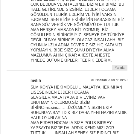
ÇOK BEDDUA VE AH ALDINIZ. BİZİM EKİBİMİZİ BU
HALE GETİRENDE SİZSİNİZ. EJDER HOCAMA
GÖNÜLDEN TEBRİK EDERİM VE İYİKİ VARSIN
EJOMMM. SEN BİZİM EKİBİMİZİN BABASISIN. BİZ
SANA SÖZ VERDİK VE SÖZÜMÜZÜ DE TUTTUK
AMA HERŞEY MASADA BİTİYORMUŞ. BİZ
GÖNÜLLERİN BİRİNCİSİYİZ. SENEYE DE TÜRKİYE
DEĞİL DÜNYA BİRİNCİSİ OLACAZ İNŞALLAHH. BİZ
OYUNUMUZLA ADAM DÖVERİZ SİZ HİÇ KAFANIZI
YORMAYIN. BİDE SİZE ŞUNU DİYEYİM ALMA
MAZLUMUN AHINI ÇIKAR AHESTE AHESTE.
YİNEDE BÜTÜN EKİPLERİ TEBRİK EDERİM.
Yanıtla
melih
01 Haziran 2009 at 19:59
SLM KONYA HEKİMOĞLU …MALATYA HEKİMHAN
LİSESEİNDEN EJDER HOCAMA
SEVGİLER.MALATYADA BİR EVİNİZ VAR
UNUTMAYIN OLURMU.SİZ BİZİM
BİRİNCimizsiniz…….ÜZÜLMEYIN SIZIN EKIP
RUHUNUZA BAYILDIK BIZ DAHA YENI HAZIRLANDIK
HALK OYUNLARINA
AMA EJDER HOCAMLA SIZE POLIS BIRSEY
YAPSAYDI BIZDE DALARDIK KENDIMIZI ZOR
TUTTUK…… INSALLAH SENEY SIZ BIRINCI BIZ