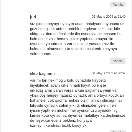
Yanıtla
juri
31 Mayıs 2009 at 21:40
siz gidın konyayı oynayın adam antalyanın oyununu ne
guzel sergiledı antebı anteblı sergılesın size cok bile
aldıgınız derece finallerde ilin oyunuyla gelmessen bu
hale dusersiniz hersey guzel yaptıkla omuyor ilin
oyununu yasatmakta var cocuklar yasadıgınız ile
haksızlık olmuyormu ta selcuklu baskentı konyaya
yakısmamıs
Yanıtla
ekip başıııııııı
31 Mayıs 2009 at 20:37
var mı lan hekimoglu kötü oynadıda kaybetti
diyebilecek adam cıksın hadi hayat böle işte
arkadaşlarım paran varsa arkan saglamsa yerin var
yksa boş herşey hatasız oynadık ama ortaya koydkları
bahaneler cok şacma herkes bizim birinci olacagımızı
biliyodu oynadık salon yıkıldı elimizden gelenin en
iyisini yaptk en mükemmel oyunumuzu oynadık hiç
kimse kötü oynadınız diyemez malatlayı kardeşlerimize
de teşekkür ederiz bekleriz konyaya
üzmeyin kendinizi bizlık bişey yk