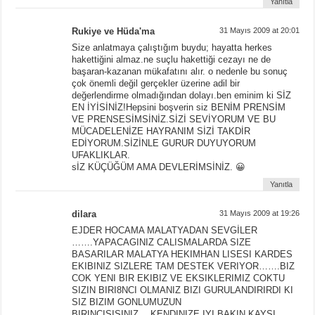
Yanıtla
Rukiye ve Hüda'ma
31 Mayıs 2009 at 20:01
Size anlatmaya çalıştığım buydu; hayatta herkes
hakettiğini almaz.ne suçlu hakettiği cezayı ne de
başaran-kazanan mükafatını alır. o nedenle bu sonuç
çok önemli değil gerçekler üzerine adil bir
değerlendirme olmadığından dolayı.ben eminim ki SİZ
EN İYİSİNİZ!Hepsini boşverin siz BENİM PRENSİM
VE PRENSESİMSİNİZ.SİZİ SEVİYORUM VE BU
MÜCADELENİZE HAYRANIM SİZİ TAKDİR
EDİYORUM.SİZİNLE GURUR DUYUYORUM
UFAKLIKLAR.
sİZ KÜÇÜĞÜM AMA DEVLERİMSİNİZ. 😀
Yanıtla
dilara
31 Mayıs 2009 at 19:26
EJDER HOCAMA MALATYADAN SEVGİLER
…….YAPACAGINIZ CALISMALARDA SIZE
BASARILAR MALATYA HEKIMHAN LISESI KARDES
EKIBINIZ SIZLERE TAM DESTEK VERIYOR…….BIZ
COK YENI BIR EKIBIZ VE EKSIKLERIMIZ COKTU
SIZIN BIRI8NCI OLMANIZ BIZI GURULANDIRIRDI KI
SIZ BIZIM GONLUMUZUN
BIRINCISISINIZ….KENDINIZE IYI BAKIN KAYSI