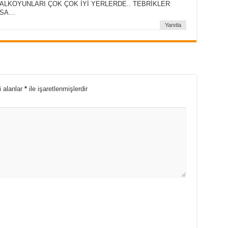
LKOYUNLARI ÇOK ÇOK İYİ YERLERDE.. TEBRİKLER
KSA…
Yanıtla
i alanlar
*
ile işaretlenmişlerdir