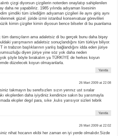
ıntı çizgi diyorsun çizgilerin noterden onaylatıp sahiplenilen
 ay daha ne yapabiliriz. 1985 yılında adıyaman lisesinin
dim şimdiki tüm izlediğim adıyaman çizgileri ile aynı giriş aynı
ilenmek güzel. jüride izmir istanbul konservatuar görevlileri
müzik kimin çizgiler kimin diyosun bence bilseler di bu puanlama
k tüm dansçıların ama adaletsiz di bu gerçek bunu daha bişey
ldaki yarışmaının adaletsiz sonuçlandığını tüm türkiye biliyor.
T in trabzon başlıklarının yanlış bağlandığını idda eden jüriye
umsuzluğu diyen jüriye yine söz yok daha neden
 yok şöyle böyle bırakalım ya TÜRKİYE de herkes koyun
emde düzelecek koyun olmayanlarla.
Yanıtla
26 Mart 2009 at 22:08
psiniz takmayın bu serefsızlerı sızın yerınız ust sıralar
akı ekıplerden daha iyiydiniz.kendinize sakın bu yarısmayla
da ekıpler degıl para, sıke ,kulıs yarısıyor sizleri tebrik
Yanıtla
26 Mart 2009 at 22:02
iniz nihat hocanın ekibi her zaman en iyi yerde olmalıdır.Sizde