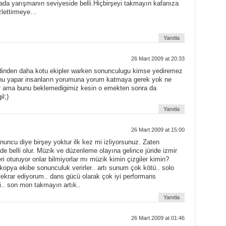
tada yarışmanın seviyeside belli.Hiçbirşeyi takmayın kafanıza
izlettirmeye…
Yanıtla
26 Mart 2009 at 20:33
ndinden daha kotu ekipler warken sonunculugu kimse yediremez
nu yapar insanların yorumuna yorum katmaya gerek yok ne
lır ama bunu beklemedigimiz kesin o emekten sonra da
l;)
Yanıtla
26 Mart 2009 at 15:00
ncu diye birşey yoktur ilk kez mi izliyorsunuz. Zaten
de belli olur. Müzik ve düzenleme olayına gelince jüride izmir
ri oturuyor onlar bilmiyorlar mı müzik kimin çizgiler kimin?
nde kopya ekibe sonunculuk verirler.. artı sunum çok kötü.. solo
 tekrar ediyorum.. dans gücü olarak çok iyi performans
di.. son mon takmayın artık..
Yanıtla
26 Mart 2009 at 01:46