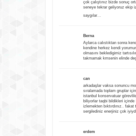
çok çalıştınız bizde sonuç or
seneye tekrar geliyoruz ekip 
saygılar…
Berna
Aylarca calıstıktan sonra ke
kendine herkez kendi yorumu
olmasını bekledigimiz tartısı
takmamak kmsenin elinde degi
can
arkadaşlar vaksa sonuncu monu
sıralamada toplam gruplar için
istanbul konservatuar görevlile
biliyorlar taqbi bildikleri içi
izlemekten bıktırdınız.. fakat
sergilediniz enerjiniz çok iyiy
erdem