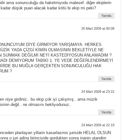
ilir ama sonunculuğu da haketmiyodu malesef. diğer ekiplerin
 kadar düşük puan alacak kadar kötü bi ekip mi peki?
Yanıtla
25 Mart 2009 at 00:08
SONUNCUYUM DİYE GİRMİYOR YARIŞMAYA. HERKES
ZİK YADA ÇİZGİ KİMİN OLMASININ BEKLETİYLE NE
N SUNMAK DEĞİLMİ NEYİ KASTEDİYOSUN ANLAMADIM ?
MADI DEMİYORUM TABİKİ 1. YE VEDE DEĞERLENDİRMEYİ
BİRDE BU MUĞLA GERÇEKTEN SONUNCULUĞU HAK
RUM ?
Yanıtla
24 Mart 2009 at 23:22
 niye girdiniz.. bu ekip çok iyi çalışmış.. ama müzik
disinin değil.. ne olmasını bekliyodunuz..
Yanıtla
24 Mart 2009 at 22:19
nceden planlayan yillarin kasarlasmis jurisidir.HELAL OLSUN
sonra o juri adina birinciyide gordukten sonra inanin utandim