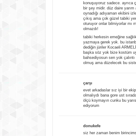
konuşuyoruz sadece. ayrıca çal
bir şey midir. düz daire yarım
oynadığı adıyaman ekibini izle
çıkış ama çok güzel tabiki yen
oturuyor onlar bilmiyorlar mı 
olmazdı!
tabiki herkesin emeğine sağlı
yazmaya gerek yok. bu istanbu
dediğin jüriler Kocaeli ARMELİ
başka söz yok bize kostüm uy
bahsediyosun sen yok çalıntı
olmuş ama düzelecek bu sist
çarşı
evet arkadaslar sız iyi bir eki
olmalıydı bana gore ust sırad
ölçü koymayın cunku bu yarısma
ediyorum
donukefe
siz her zaman benim birincims