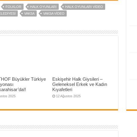
FOLKLOR
HALK OYUNLARI
HALK OYUNLARI VIDEO
LEDIYESI
VAKSA
VAKSA VIDEO
THOF Büyükler Türkiye
Eskişehir Halk Giysileri –
yonası
Geleneksel Erkek ve Kadın
arahisar’da!!
Kıyafetleri
ustos 2025
12 Ağustos 2025