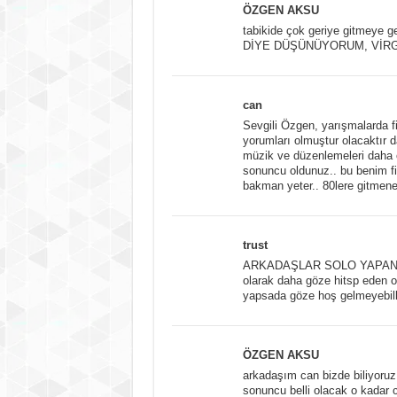
ÖZGEN AKSU
tabikide çok geriye gitme
DİYE DÜŞÜNÜYORUM, VİRGÜ
can
Sevgili Özgen, yarışmalarda f
yorumları olmuştur olacaktır da
müzik ve düzenlemeleri daha 
sonuncu oldunuz.. bu benim fikr
bakman yeter.. 80lere gitmene
trust
ARKADAŞLAR SOLO YAPAN KZ
olarak daha göze hitsp eden o
yapsada göze hoş gelmeyebilk
ÖZGEN AKSU
arkadaşım can bizde biliyoruz
sonuncu belli olacak o kadar c