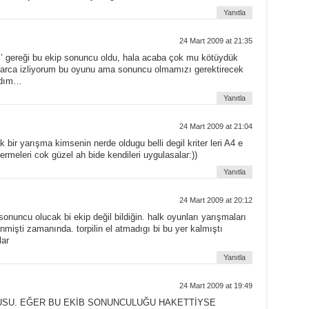
Yanıtla
24 Mart 2009 at 21:35
!’ gereği bu ekip sonuncu oldu, hala acaba çok mu kötüydük
arca izliyorum bu oyunu ama sonuncu olmamızı gerektirecek
adım…
Yanıtla
24 Mart 2009 at 21:04
bir yarışma kimsenin nerde oldugu belli degil kriter leri A4 e
rmeleri cok güzel ah bide kendileri uygulasalar:))
Yanıtla
24 Mart 2009 at 20:12
nuncu olucak bi ekip değil bildiğin. halk oyunları yarışmaları
mişti zamanında. torpilin el atmadıgı bi bu yer kalmıştı
lar
Yanıtla
24 Mart 2009 at 19:49
USU. EĞER BU EKİB SONUNCULUĞU HAKETTİYSE