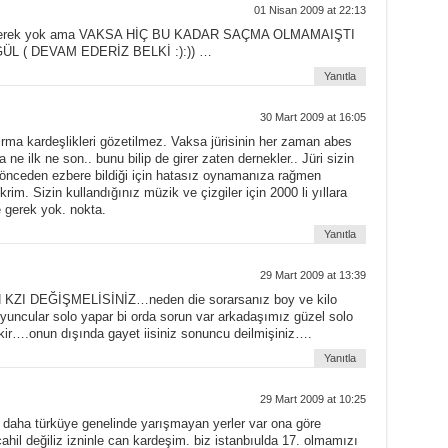
01 Nisan 2009 at 22:13
ye gerek yok ama VAKSA HİÇ BU KADAR SAÇMA OLMAMAIŞTI
L ( DEVAM EDERİZ BELKİ :):)) …
Yanıtla
30 Mart 2009 at 16:05
irma kardeşlikleri gözetilmez. Vaksa jürisinin her zaman abes
 ne ilk ne son.. bunu bilip de girer zaten dernekler.. Jüri sizin
önceden ezbere bildiği için hatasız oynamanıza rağmen
im. Sizin kullandığınız müzik ve çizgiler için 2000 li yıllara
 gerek yok. nokta.
Yanıtla
29 Mart 2009 at 13:39
I DEĞİŞMELİSİNİZ…neden die sorarsanız boy ve kilo
yuncular solo yapar bi orda sorun var arkadaşımız güzel solo
ir….onun dışında gayet iisiniz sonuncu deilmişiniz….
Yanıtla
29 Mart 2009 at 10:25
 daha türküye genelinde yarışmayan yerler var ona göre
ahil değiliz izninle can kardeşim. biz istanbıulda 17. olmamızı