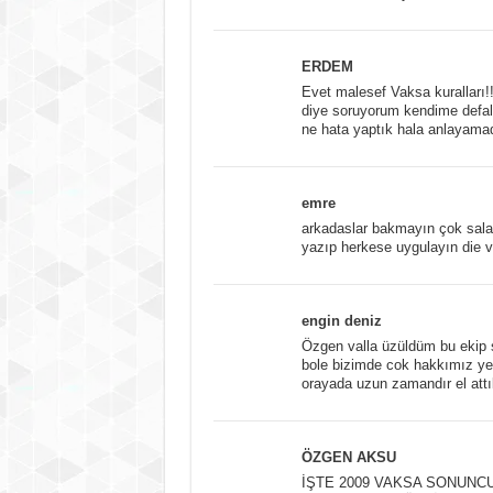
ERDEM
Evet malesef Vaksa kuralları!
diye soruyorum kendime defal
ne hata yaptık hala anlayam
emre
arkadaslar bakmayın çok salak 
yazıp herkese uygulayın die ve
engin deniz
Özgen valla üzüldüm bu ekip so
bole bizimde cok hakkımız yen
orayada uzun zamandır el attı
ÖZGEN AKSU
İŞTE 2009 VAKSA SONUNC