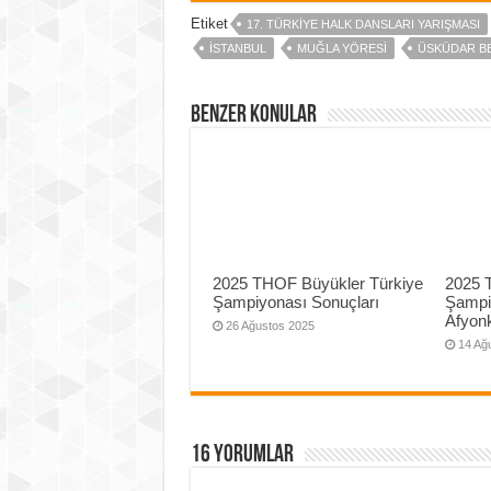
Etiket
17. TÜRKIYE HALK DANSLARI YARIŞMASI
ISTANBUL
MUĞLA YÖRESI
ÜSKÜDAR BE
Benzer Konular
2025 THOF Büyükler Türkiye
2025 
Şampiyonası Sonuçları
Şampi
Afyonk
26 Ağustos 2025
14 Ağ
16 yorumlar