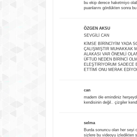
bu ekip derece haketmiyo olab
puanlarını gördükten sonra bu
ÖZGEN AKSU
SEVGİLİ CAN
KİMSE BİRİNCİYİM YADA 
ÇALIŞMIŞTIR MUHAKKAK MÜ
ALAKASI VAR ÖNEMLİ OLA
ÜFTUD NEDEN BİRİNCİ OL
ELEŞTİRİYORUM SADECE 
ETTİMİ ONU MERAK EDİYO
can
madem öle emindiniz herşeyden
kendisinin değil.. çizgiler ken
selma
Burda sonuncu olan her seyi o
sizlere bu videoyu izledikten 