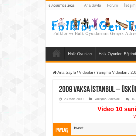
Ana Sayfa
Forum
İletişim
6 AĞUSTOS 2026
Halk Oyunları
Halk Oyunları Eğitimi
Ana Sayfa
/
Videolar
/
Yarışma Videoları
/
200
2009 Vaksa İstanbul – Üskü
23 Mart 2009
Yarışma Videoları
16
Video 10 sani
V
tweet
Paylaş