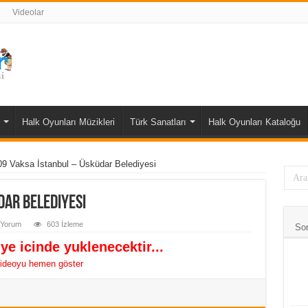
Videolar
Halk Oyunları Müzikleri
Türk Sanatları
Halk Oyunları Kataloğu
9 Vaksa İstanbul – Üsküdar Belediyesi
dar Belediyesi
 Yorum
603 İzleme
So
ye icinde yuklenecektir...
ideoyu hemen göster