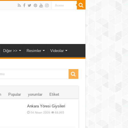
Diğer >>
Resimler
Videolar
n
Popular
yorumlar
Etiket
Ankara Yöresi Giysileri
04 Nisan 2009
69,965