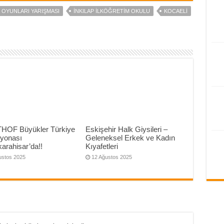
 OYUNLARI YARIŞMASI
İNKILAP İLKÖĞRETIM OKULU
KOCAELI
THOF Büyükler Türkiye
Eskişehir Halk Giysileri –
yonası
Geleneksel Erkek ve Kadın
arahisar’da!!
Kıyafetleri
ustos 2025
12 Ağustos 2025