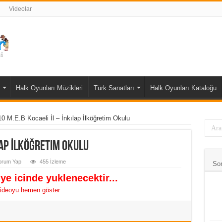
Videolar
Halk Oyunları Müzikleri
Türk Sanatları
Halk Oyunları Kataloğu
0 M.E.B Kocaeli İl – İnkılap İlköğretim Okulu
lap İlköğretim Okulu
orum Yap
455 İzleme
So
ye icinde yuklenecektir...
ideoyu hemen göster