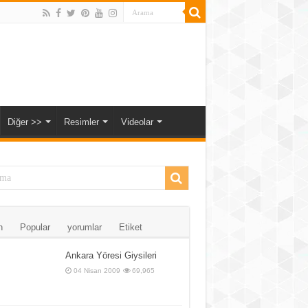
Diğer >>
Resimler
Videolar
n
Popular
yorumlar
Etiket
Ankara Yöresi Giysileri
04 Nisan 2009
69,965