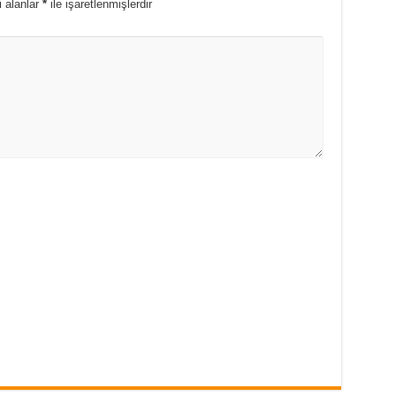
i alanlar
*
ile işaretlenmişlerdir