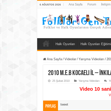
Ana Sayfa
Forum
İletişim
6 AĞUSTOS 2026
Halk Oyunları
Halk Oyunları Eğitimi
Ana Sayfa
/
Videolar
/
Yarışma Videoları
/
201
2010 M.E.B Kocaeli İl – İnkı
25 Şubat 2010
Yarışma Videoları
Y
Video 10 sani
V
tweet
Paylaş