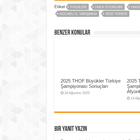
Etiket
FOLKLOR
HALK OYUNLARI
HALK
KOCAELI IL YARIŞMASI
RIZE YÖRESI
Benzer Konular
2025 THOF Büyükler Türkiye
2025 
Şampiyonası Sonuçları
Şampi
Afyonk
26 Ağustos 2025
14 Ağ
Bir yanıt yazın