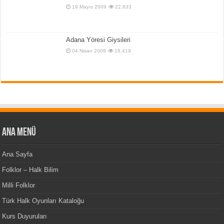
19 Mayıs 2009
22,833
Adana Yöresi Giysileri
04 Nisan 2009
18,419
Ana Menü
Ana Sayfa
Folklor – Halk Bilim
Milli Folklor
Türk Halk Oyunları Kataloğu
Kurs Duyuruları