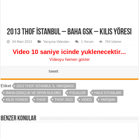
2013 THOF İstanbul – BAHA GSK – Kilis Yöresi
04 Mart 2013
Yarışma Videoları
1 Yorum
764 İzleme
Video 10 saniye icinde yuklenecektir...
Videoyu hemen göster
tweet
Etiket
2013 THOF ISTANBUL IL YARIŞMASI
BAHA GENÇLIK VE SPOR KULÜBÜ
FOLKLOR
HALK OYUNLARI
KILIS YÖRESI
THOF
THOF 2013
VIDEO
YARIŞMA
Benzer Konular