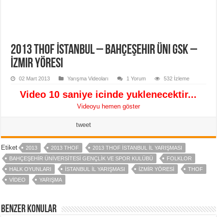
2013 THOF İstanbul – Bahçeşehir Üni GSK –
İzmir Yöresi
02 Mart 2013
Yarışma Videoları
1 Yorum
532 İzleme
Video 10 saniye icinde yuklenecektir...
Videoyu hemen göster
tweet
Etiket
2013
2013 THOF
2013 THOF ISTANBUL IL YARIŞMASI
BAHÇEŞEHIR ÜNIVERSITESI GENÇLIK VE SPOR KULÜBÜ
FOLKLOR
HALK OYUNLARI
ISTANBUL IL YARIŞMASI
IZMIR YÖRESI
THOF
VIDEO
YARIŞMA
Benzer Konular