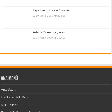
Diyarbakır Yöresi Giysileri
19 Mayıs 2009
22,830
Adana Yöresi Giysileri
04 Nisan 2009
18,418
Ana Menü
Ana Sayfa
Folklor – Halk Bilim
Milli Folklor