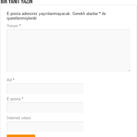
Bir yanıt yazın
E-posta adresiniz yayınlanmayacak.
Gerekli alanlar
*
ile
işaretlenmişlerdir
Yorum
*
Ad
*
E-posta
*
İnternet sitesi