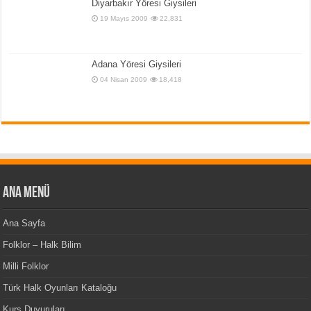
Diyarbakır Yöresi Giysileri
19 Mayıs 2009
22,831
Adana Yöresi Giysileri
04 Nisan 2009
18,418
Ana Menü
Ana Sayfa
Folklor – Halk Bilim
Milli Folklor
Türk Halk Oyunları Kataloğu
Kurs Duyuruları