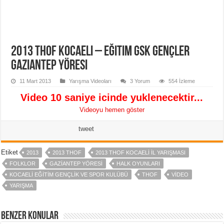
2013 THOF Kocaeli – Eğitim GSK Gençler
Gaziantep Yöresi
11 Mart 2013
Yarışma Videoları
3 Yorum
554 İzleme
Video 10 saniye icinde yuklenecektir...
Videoyu hemen göster
tweet
Etiket
2013
2013 THOF
2013 THOF KOCAELI IL YARIŞMASI
FOLKLOR
GAZIANTEP YÖRESI
HALK OYUNLARI
KOCAELI EĞITIM GENÇLIK VE SPOR KULÜBÜ
THOF
VIDEO
YARIŞMA
Benzer Konular