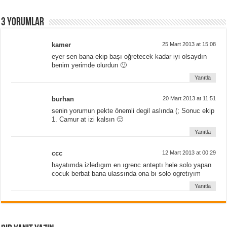
3 yorumlar
kamer
25 Mart 2013 at 15:08
eyer sen bana ekip başı oğretecek kadar iyi olsaydın
benim yerimde olurdun 🙂
Yanıtla
burhan
20 Mart 2013 at 11:51
senin yorumun pekte önemli degil aslında (; Sonuc ekip
1. Camur at izi kalsın 🙂
Yanıtla
ccc
12 Mart 2013 at 00:29
hayatımda izledıgım en ıgrenc anteptı hele solo yapan
cocuk berbat bana ulassında ona bı solo ogretıyım
Yanıtla