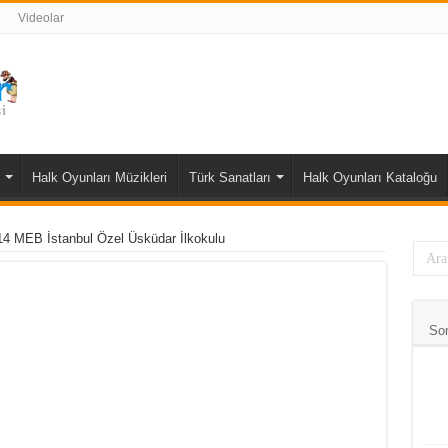
Videolar
Halk Oyunları Müzikleri
Türk Sanatları
Halk Oyunları Kataloğu
14 MEB İstanbul Özel Üsküdar İlkokulu
So