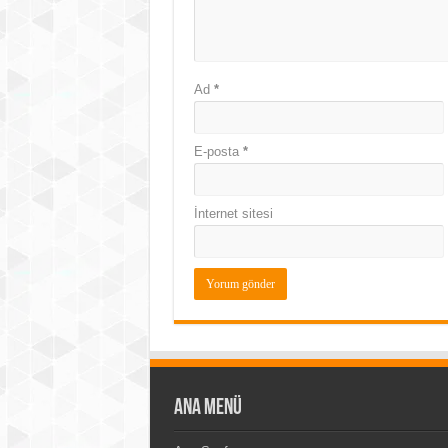
Ad
*
E-posta
*
İnternet sitesi
Ana Menü