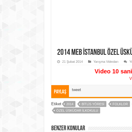
2014 MEB İstanbul Özel Üsk
21 Şubat 2014
Yarışma Videoları
Y
Video 10 sani
V
tweet
Paylaş
Etiket
2014
BITLIS YÖRESI
FOLKLOR
ÖZEL ÜSKÜDAR İLKOKULU
Benzer Konular