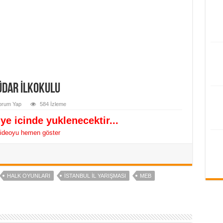
üdar İlkokulu
orum Yap
584 İzleme
ye icinde yuklenecektir...
ideoyu hemen göster
HALK OYUNLARI
ISTANBUL IL YARIŞMASI
MEB