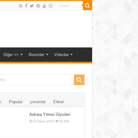
Diğer >>
Resimler
Videolar
n
Popular
yorumlar
Etiket
Ankara Yöresi Giysileri
04 Nisan 2009
69,969