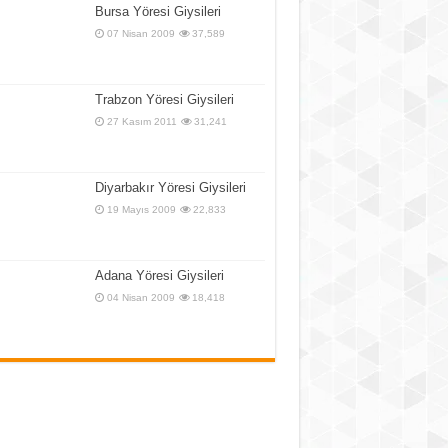
Bursa Yöresi Giysileri
07 Nisan 2009
37,589
Trabzon Yöresi Giysileri
27 Kasım 2011
31,241
Diyarbakır Yöresi Giysileri
19 Mayıs 2009
22,833
Adana Yöresi Giysileri
04 Nisan 2009
18,418