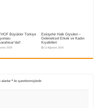
THOF Büyükler Türkiye
Eskişehir Halk Giysileri –
yonası
Geleneksel Erkek ve Kadın
arahisar’da!!
Kıyafetleri
ustos 2025
12 Ağustos 2025
i alanlar
*
ile işaretlenmişlerdir