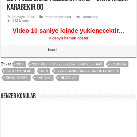
Karabekir Oo
28 Mayıs 2014
Yarışma Videoları
Yorum Yap
632 İzleme
Video 10 saniye icinde yuklenecektir...
Videoyu hemen göster
tweet
Etiket
2014
2014 MEB SIVAS YILDIZLAR TÜRKIYE FINALI
FOLKLOR
HALK OYUNLARI
MEB
SIVAS KAZIM KARABEKIR ORTAOKULU
SIVAS YÖRESI
YARIŞMA
YILDIZLAR
Benzer Konular