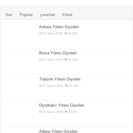
Son
Popular
yorumlar
Etiket
Ankara Yöresi Giysileri
04 Nisan 2009
69,967
Bursa Yöresi Giysileri
07 Nisan 2009
37,582
Trabzon Yöresi Giysileri
27 Kasım 2011
31,240
Diyarbakır Yöresi Giysileri
19 Mayıs 2009
22,831
Adana Yöresi Giysileri