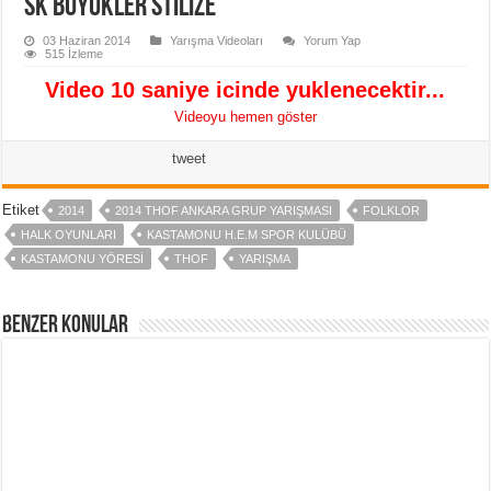
SK Büyükler Stilize
03 Haziran 2014
Yarışma Videoları
Yorum Yap
515 İzleme
Video 10 saniye icinde yuklenecektir...
Videoyu hemen göster
tweet
Etiket
2014
2014 THOF ANKARA GRUP YARIŞMASI
FOLKLOR
HALK OYUNLARI
KASTAMONU H.E.M SPOR KULÜBÜ
KASTAMONU YÖRESI
THOF
YARIŞMA
Benzer Konular