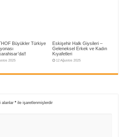
THOF Büyükler Türkiye
Eskişehir Halk Giysileri –
yonası
Geleneksel Erkek ve Kadın
arahisar’da!!
Kıyafetleri
ustos 2025
12 Ağustos 2025
i alanlar
*
ile işaretlenmişlerdir