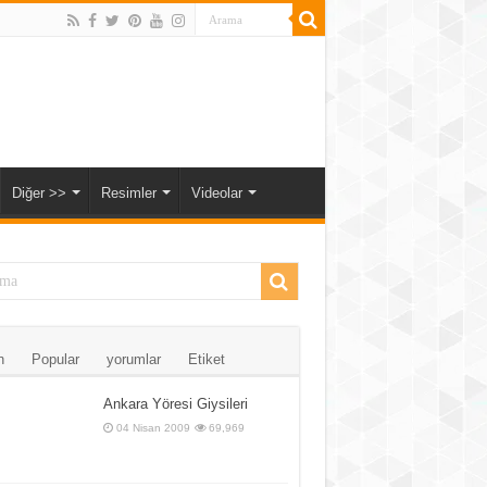
Diğer >>
Resimler
Videolar
n
Popular
yorumlar
Etiket
Ankara Yöresi Giysileri
04 Nisan 2009
69,969