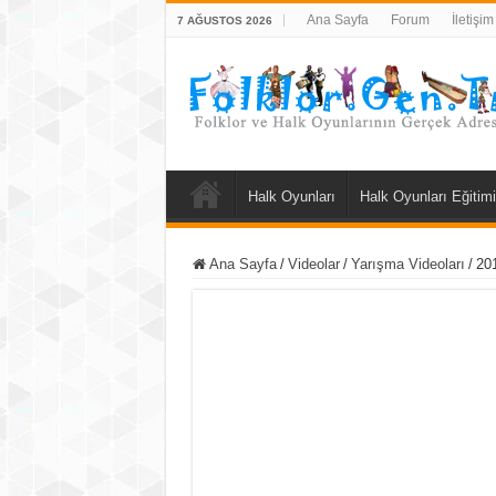
Ana Sayfa
Forum
İletişim
7 AĞUSTOS 2026
Halk Oyunları
Halk Oyunları Eğitimi
Ana Sayfa
/
Videolar
/
Yarışma Videoları
/
20