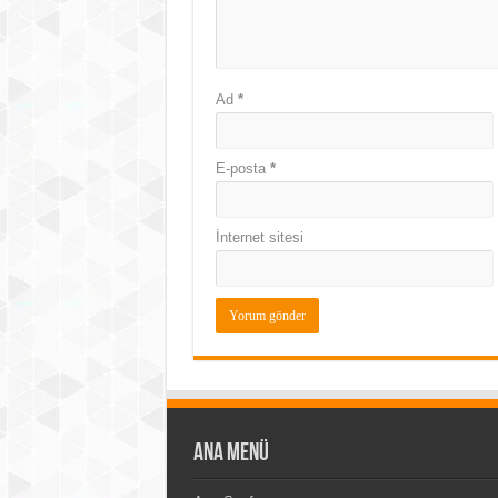
Ad
*
E-posta
*
İnternet sitesi
Ana Menü