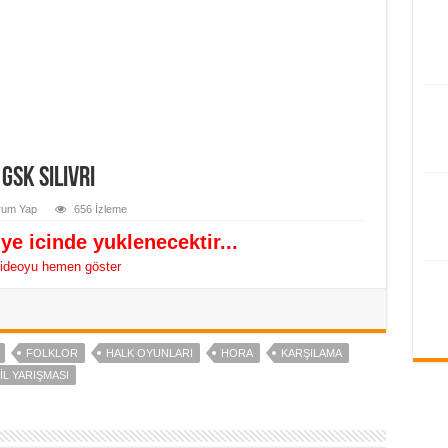
GSK Silivri
rum Yap
656 İzleme
ye icinde yuklenecektir...
ideoyu hemen göster
FOLKLOR
HALK OYUNLARI
HORA
KARŞILAMA
IL YARIŞMASI