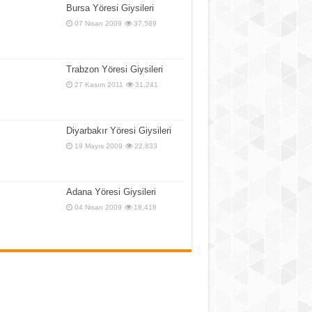
Bursa Yöresi Giysileri
07 Nisan 2009
37,589
Trabzon Yöresi Giysileri
27 Kasım 2011
31,241
Diyarbakır Yöresi Giysileri
19 Mayıs 2009
22,833
Adana Yöresi Giysileri
04 Nisan 2009
18,418