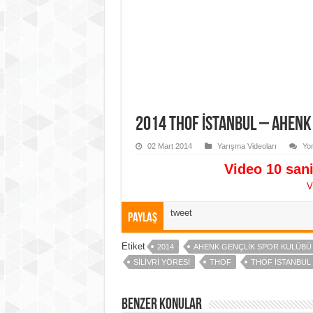
2014 THOF İstanbul – Ahenk 
02 Mart 2014
Yarışma Videoları
Yo
Video 10 sani
V
tweet
Paylaş
Etiket
2014
AHENK GENÇLIK SPOR KULÜBÜ
SILIVRI YÖRESI
THOF
THOF ISTANBUL 
Benzer Konular