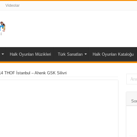
Videolar
Halk Oyunları Müzikleri
Türk Sanatları
Halk Oyunları Kataloğu
14 THOF İstanbul – Ahenk GSK Silivri
So