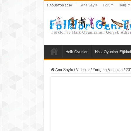
Ana Sayfa
Forum
İletişim
6 AĞUSTOS 2026
Halk Oyunları
Halk Oyunları Eğitimi
Ana Sayfa
/
Videolar
/
Yarışma Videoları
/
20