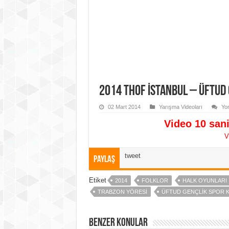
2014 THOF İstanbul – ÜFTUD
02 Mart 2014
Yarışma Videoları
Yo
Video 10 sani
V
tweet
Paylaş
Etiket
2014
FOLKLOR
HALK OYUNLARI
TRABZON YÖRESI
ÜFTUD GENÇLIK SPOR 
Benzer Konular