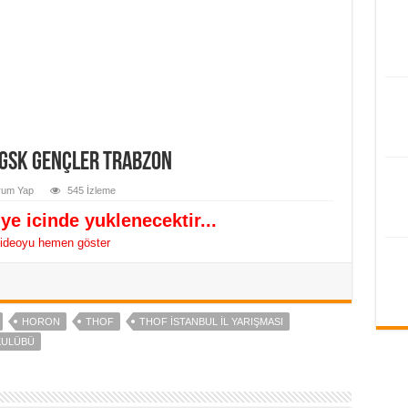
 GSK Gençler Trabzon
rum Yap
545 İzleme
ye icinde yuklenecektir...
ideoyu hemen göster
HORON
THOF
THOF ISTANBUL IL YARIŞMASI
KULÜBÜ