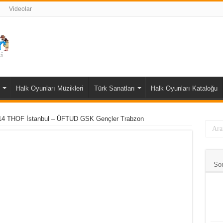
Videolar
Halk Oyunları Müzikleri
Türk Sanatları
Halk Oyunları Kataloğu
14 THOF İstanbul – ÜFTUD GSK Gençler Trabzon
So