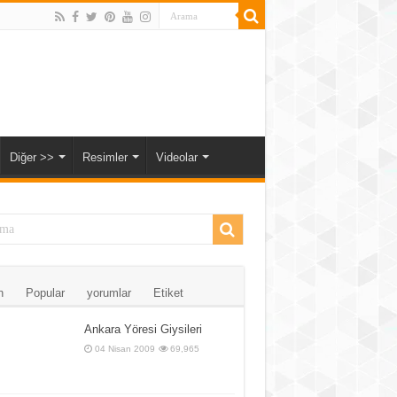
Diğer >>
Resimler
Videolar
n
Popular
yorumlar
Etiket
Ankara Yöresi Giysileri
04 Nisan 2009
69,965