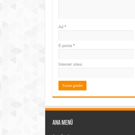
Ad
*
E-posta
*
İnternet sitesi
Ana Menü