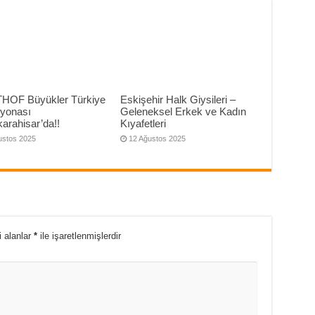
THOF Büyükler Türkiye
Eskişehir Halk Giysileri –
yonası
Geleneksel Erkek ve Kadın
arahisar’da!!
Kıyafetleri
ustos 2025
12 Ağustos 2025
i alanlar
*
ile işaretlenmişlerdir