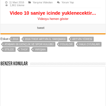
11 Mart 2016
Yarışma Videoları
Yorum Yap
1,861 İzleme
Video 10 saniye icinde yuklenecektir...
Videoyu hemen göster
tweet
Etiket
2016
2016 THOF ARTVIN IL YARIŞMASI
ARTVIN YÖRESI
ATABARI 08 GENÇLIK VE SPOR KULÜBÜ
FOLKLOR
HALK OYUNLARI
STILIZE
THOF
YARIŞMA
Benzer Konular