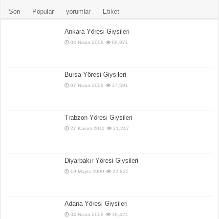
Son
Popular
yorumlar
Etiket
Ankara Yöresi Giysileri
04 Nisan 2009
69,971
Bursa Yöresi Giysileri
07 Nisan 2009
37,591
Trabzon Yöresi Giysileri
27 Kasım 2011
31,247
Diyarbakır Yöresi Giysileri
19 Mayıs 2009
22,835
Adana Yöresi Giysileri
04 Nisan 2009
18,421