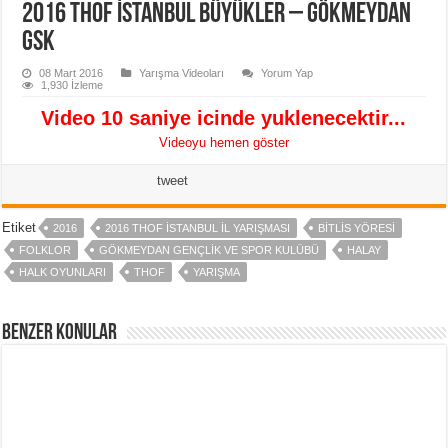
2016 THOF İstanbul Büyükler – Gökmeydan
GSK
08 Mart 2016
Yarışma Videoları
Yorum Yap
1,930 İzleme
Video 10 saniye icinde yuklenecektir...
Videoyu hemen göster
tweet
Etiket
2016
2016 THOF ISTANBUL IL YARIŞMASI
BITLIS YÖRESI
FOLKLOR
GÖKMEYDAN GENÇLIK VE SPOR KULÜBÜ
HALAY
HALK OYUNLARI
THOF
YARIŞMA
Benzer Konular