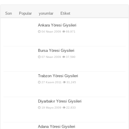
Son
Popular
yorumlar
Etiket
Ankara Yöresi Giysileri
04 Nisan 2009
69,971
Bursa Yöresi Giysileri
07 Nisan 2009
37,590
Trabzon Yöresi Giysileri
27 Kasım 2011
31,245
Diyarbakır Yöresi Giysileri
19 Mayıs 2009
22,833
Adana Yöresi Giysileri