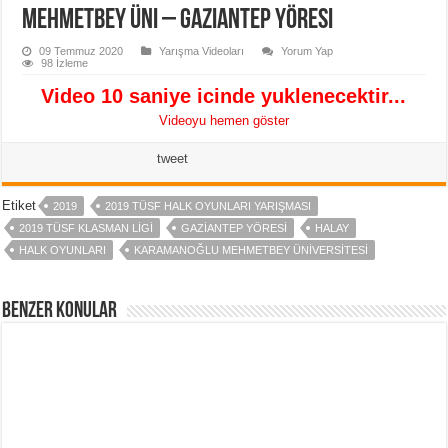
Mehmetbey Üni – Gaziantep Yöresi
09 Temmuz 2020
Yarışma Videoları
Yorum Yap
98 İzleme
Video 10 saniye icinde yuklenecektir...
Videoyu hemen göster
tweet
Etiket
2019
2019 TÜSF HALK OYUNLARI YARIŞMASI
2019 TÜSF KLASMAN LIGI
GAZIANTEP YÖRESI
HALAY
HALK OYUNLARI
KARAMANOĞLU MEHMETBEY ÜNIVERSITESI
Benzer Konular