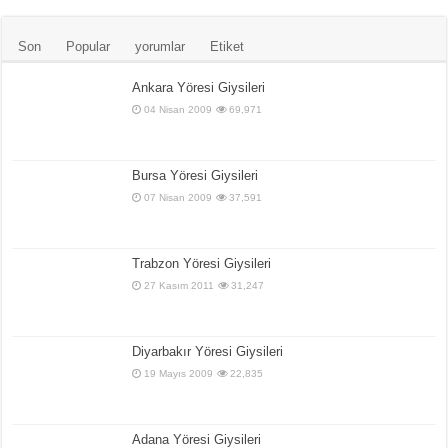
Son
Popular
yorumlar
Etiket
Ankara Yöresi Giysileri
04 Nisan 2009
69,971
Bursa Yöresi Giysileri
07 Nisan 2009
37,591
Trabzon Yöresi Giysileri
27 Kasım 2011
31,247
Diyarbakır Yöresi Giysileri
19 Mayıs 2009
22,835
Adana Yöresi Giysileri