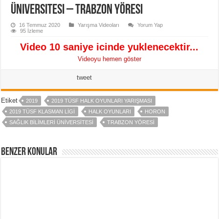
Üniversitesi – Trabzon Yöresi
16 Temmuz 2020
Yarışma Videoları
Yorum Yap
95 İzleme
Video 10 saniye icinde yuklenecektir...
Videoyu hemen göster
tweet
Etiket
2019
2019 TÜSF HALK OYUNLARI YARIŞMASI
2019 TÜSF KLASMAN LIGI
HALK OYUNLARI
HORON
SAĞLIK BILIMLERI ÜNIVERSITESI
TRABZON YÖRESI
Benzer Konular