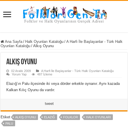
Ana Sayfa
/
Halk Oyunları Kataloğu
/
A Harfi İle Başlayanlar - Türk Halk
Oyunları Kataloğu
/
Alkış Oyunu
Alkış Oyunu
02 Aralık 2009
A Harfi İle Başlayanlar - Türk Halk Oyunları Kataloğu
Yorum Yap
487 İzleme
Elazığ’ın Palu ilçesinde iki veya dörder erkekle oynanır. Aynı kazada
Kalkan Kılıç Oyunu da vardır.
tweet
Etiket
ALKIŞ OYUNU
ELAZIĞ
FOLKLOR
HALK OYUNLARI
PALU