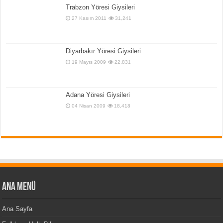
Trabzon Yöresi Giysileri
27 Kasım 2011
31,241
Diyarbakır Yöresi Giysileri
19 Mayıs 2009
22,831
Adana Yöresi Giysileri
04 Nisan 2009
18,418
Ana Menü
Ana Sayfa