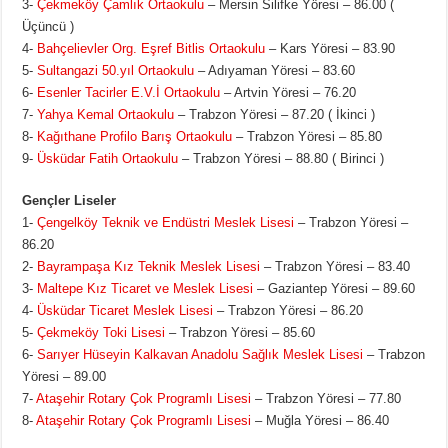
3-
Çekmeköy Çamlık Ortaokulu
– Mersin Silifke Yöresi – 86.00 (
Üçüncü )
4-
Bahçelievler Org. Eşref Bitlis Ortaokulu
– Kars Yöresi – 83.90
5-
Sultangazi 50.yıl Ortaokulu
– Adıyaman Yöresi – 83.60
6-
Esenler Tacirler E.V.İ Ortaokulu
– Artvin Yöresi – 76.20
7-
Yahya Kemal Ortaokulu
– Trabzon Yöresi – 87.20 ( İkinci )
8-
Kağıthane Profilo Barış Ortaokulu
– Trabzon Yöresi – 85.80
9-
Üsküdar Fatih Ortaokulu
– Trabzon Yöresi – 88.80 ( Birinci )
Gençler Liseler
1-
Çengelköy Teknik ve Endüstri Meslek Lisesi
– Trabzon Yöresi –
86.20
2-
Bayrampaşa Kız Teknik Meslek Lisesi
– Trabzon Yöresi – 83.40
3-
Maltepe Kız Ticaret ve Meslek Lisesi
– Gaziantep Yöresi – 89.60
4-
Üsküdar Ticaret Meslek Lisesi
– Trabzon Yöresi – 86.20
5-
Çekmeköy Toki Lisesi
– Trabzon Yöresi – 85.60
6-
Sarıyer Hüseyin Kalkavan Anadolu Sağlık Meslek Lisesi
– Trabzon
Yöresi – 89.00
7-
Ataşehir Rotary Çok Programlı Lisesi
– Trabzon Yöresi – 77.80
8-
Ataşehir Rotary Çok Programlı Lisesi
– Muğla Yöresi – 86.40