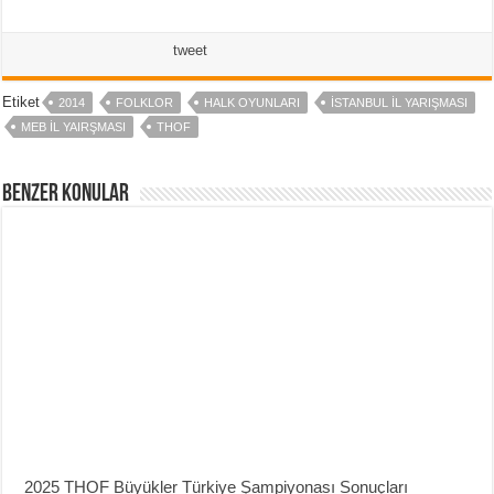
tweet
Etiket
2014
FOLKLOR
HALK OYUNLARI
ISTANBUL IL YARIŞMASI
MEB IL YAIRŞMASI
THOF
Benzer Konular
2025 THOF Büyükler Türkiye Şampiyonası Sonuçları