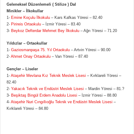
Geleneksel Düzenlemeli ( Stilize ) Dal
Minikler – İlkokullar
1-
Emine Koçulu İlkokulu
– Kars Kafkas Yöresi – 82.40
2-
Pirireis Ortaokulu
– İzmir Yöresi – 83.40
3-
Beykoz Defterdar Mehmet Bey İlkokulu
– Ağrı Yöresi – 71.20
Yıldızlar – Ortaokullar
1-
Gaziosmanpaşa 75. Yıl Ortaokulu
– Artvin Yöresi – 90.00
2-
Ahmet Onay Ortaokulu
– Van Yöresi – 87.40
Gençler – Liseler
1-
Ataşehir Mevlana Kız Teknik Meslek Lisesi
– Kırklareli Yöresi –
82.40
2-
Yakacık Teknik ve Endüstri Meslek Lisesi
– Mardin Yöresi – 81.?
3-
Beşiktaş Bingül Erdem Anadolu Lisesi
– İzmir Yöresi – 88.80
4-
Ataşehir Nuri Cıngıllıoğlu Teknik ve Endüstri Meslek Lisesi
–
Kırklareli Yöresi – 84.80