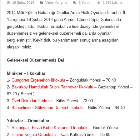
19 Şubat 2014
Vitrin
,
Yarışma
6 Yorum
1,635 İzleme
2014 Milli Eğitim Bakanlığı Okullar Arası Halk Oyunları İstanbul İl
Yarışması 19 Şubat 2014 günü Ahmet Cömert Spor Salonu’nda
gerçekleştirildi.. İlkokul, ortaokul ve lise düzeyinde geleneksel
düzenlemesiz ve geleneksel düzenlemeli dallarda oyunlar
sergilenmiştir. Keyif dolu bu yarışmanın sonuçlarına aşağıdan
ulaşabilirsiniz..
Geleneksel Düzenlemesiz Dal
Minikler – İlkokullar
1-
Güngören Ergenekon İlkokulu
– Zonguldak Yöresi – 76.40
2-
Bakırköy Hamdullah Suphi Tanrıöver İlkokulu
– Gaziantep Yöresi –
87.20 ( Birinci )
3-
Özel Üsküdar İlkokulu
– Bitlis Yöresi – 73.00
4-
Bahçelievler Süleyman Demirel İlkokulu
– Bitlis Yöresi – 84.40
Yıldızlar – Ortaokullar
1-
Sultangazi Fevzi Kutlu Kalkancı Ortaokulu
– Burdur Yöresi –
2-
Emine Koçulu Ortaokulu
– Kars Kafkas Yöresi – 85.90